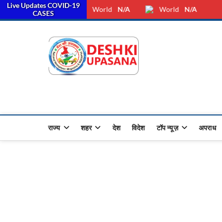
Live Updates COVID-19
सर
Sunday, August 09, 2026
Dkunewso1@gmail.com
World
N/A
World
N/A
CASES
Desh Ki 
ALL HINDI NEWS,UP HINDI
राज्य
शहर
देश
विदेश
टॉप न्यूज़
अपराध