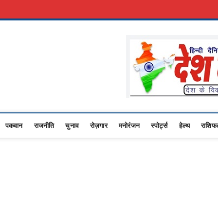
कारी नौकरी
Advertise With Us
About Us
Contact Us
Privacy Policy
Upasana
 NEWS,RASHTRIYA NEWS,VIDESH NEWS,
पकवान
राजनीति
चुनाव
रोज़गार
मनोरंजन
स्पोर्ट्स
हेल्थ
राशिफ