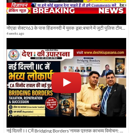
नोएडा सेक्टर63 के पास हिंडननदी में युवक डूबा:बचाने में जुटी पुलिस टीम: देखिए पूरी ग्राउंड रिपोर्टिंग
4 weeks ago
नई दिल्ली I I Cमें Bridging Borders'नामक पुस्तक काभव्य विमोचन: Dku ब्यूरो चीफ की ग्राउंड रिपोर्टिंग