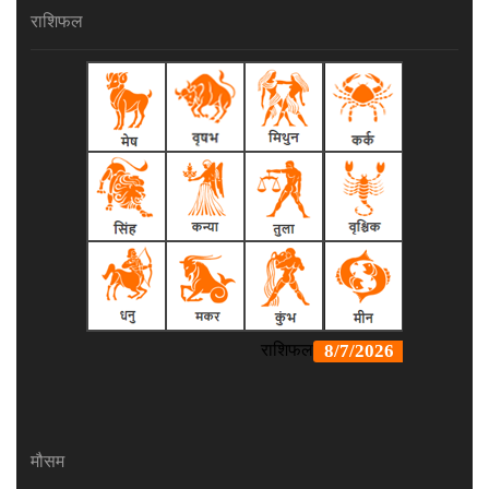
राशिफल
मौसम