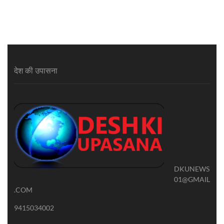
देश की उपासना
DKUNEWS
01@GMAIL
.COM
9415034002