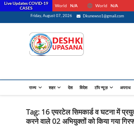
Live Updates COVID-19
World
N/A
World
N/A
CASES
सरक
Friday, August 07, 2026
Dkunewso1@gmail.com
Desh Ki 
ALL HINDI NEWS,UP HINDI
राज्य
शहर
देश
विदेश
टॉप न्यूज़
अपराध
Tag:
16 एयरटेल सिमकार्ड व घटना में प्रय
करने वाले 02 अभियुक्तों को किया गया गिरफ