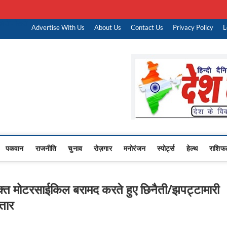
ारी नौकरी
Advertise With Us
About Us
Contact Us
Privacy Policy
L
Upasana
 NEWS,RASHTRIYA NEWS,VIDESH NEWS,
पकवान
राजनीति
चुनाव
रोज़गार
मनोरंजन
स्पोर्ट्स
हेल्थ
राशिफ
ुक्त मोटरसाईकिल बरामद करते हुए छिनैती/झपट्टामारी
्तार