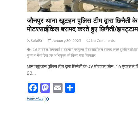
जौनपुर थाना खुटहन पुलिस टीम द्वारा छिनैती क
मोटरसाईकिल बरामद करते हुए छिनैती/झपट्टामार
SafalSri
January 30, 2025
No Comments
16 एयरटेल सिमकार्ड व घटना में प्रयुक्त मोटरसाईकिल बरामद करते हुए छिनैती/झप
मुकदमा में वांछित एक अभियुक्त को किया गया गिरफ्तार
थाना खुटहन पुलिस टीम द्वारा छिनैती के 09 मोबाइल फोन, 16 एयरटेल सि
02…
F
M
E
S
ac
as
m
h
जौनपुर
View More
e
थाना
to
ail
ar
खुटहन
b
d
e
पुलिस
टीम
o
o
द्वारा
छिनैती
o
n
के