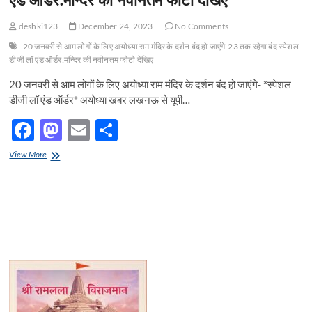
deshki123
December 24, 2023
No Comments
20 जनवरी से आम लोगों के लिए अयोध्या राम मंदिर के दर्शन बंद हो जाएंगे-23 तक रहेगा बंद स्पेशल
डीजी लॉ एंड ऑर्डर:मन्दिर की नवीनतम फोटो देखिए
20 जनवरी से आम लोगों के लिए अयोध्या राम मंदिर के दर्शन बंद हो जाएंगे- *स्पेशल
डीजी लॉ एंड ऑर्डर* अयोध्या‌ खबर लखनऊ से यूपी…
F
M
E
S
ac
as
m
h
20
View More
e
जनवरी
to
ail
ar
से
b
d
e
आम
लोगों
o
o
के
लिए
o
n
अयोध्या
राम
k
मंदिर
के
दर्शन
बंद