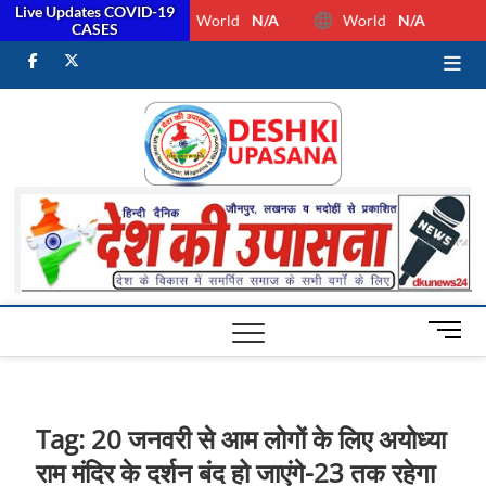
Live Updates COVID-19
World
N/A
World
N/A
CASES
facebook
Twitter
Youtube
Desh Ki
ALL HINDI
NEWS,UP HINDI
NEWS,RASHTRIYA
Upasan
NEWS,VIDESH
NEWS,
M
e
n
u
B
Tag:
20 जनवरी से आम लोगों के लिए अयोध्या
u
राम मंदिर के दर्शन बंद हो जाएंगे-23 तक रहेगा
t