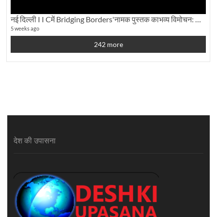
नई दिल्ली I I Cमें Bridging Borders'नामक पुस्तक काभव्य विमोचन: Dku ब्यूरो चीफ की ग्राउंड रिपोर्टिंग
5 weeks ago
242 more
देश की उपासना