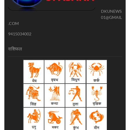
DKUNEWS
01@GMAIL
.COM
9415034002
राशिफल