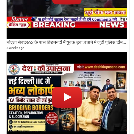
नोएडा सेक्टर63 के पास हिंडननदी में युवक डूबा:बचाने में जुटी पुलिस टीम: देखिए पूरी ग्राउंड रिपोर्टिंग
4 weeks ago