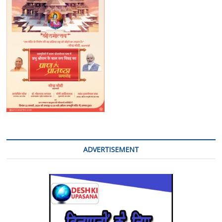
हो
जाएंगे-23
तक
रहेगा
बंद
स्पेशल
डीजी
लॉ
एंड
ऑर्डर:मन्दिर
की
नवीनतम
फोटो
देखिए
ADVERTISEMENT