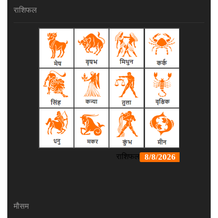
राशिफल
मौसम