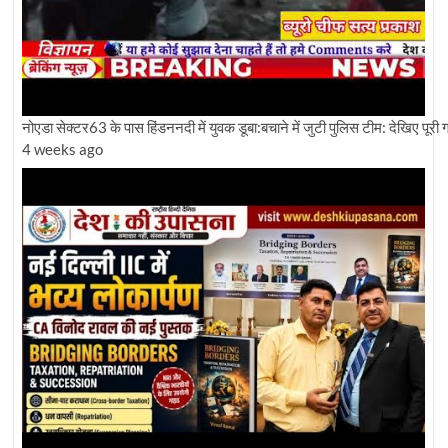
नोएडा सेक्टर63 के पास हिंडननदी में युवक डूबा:बचाने में जुटी पुलिस टीम: देखिए पूरी ग्र
4 weeks ago