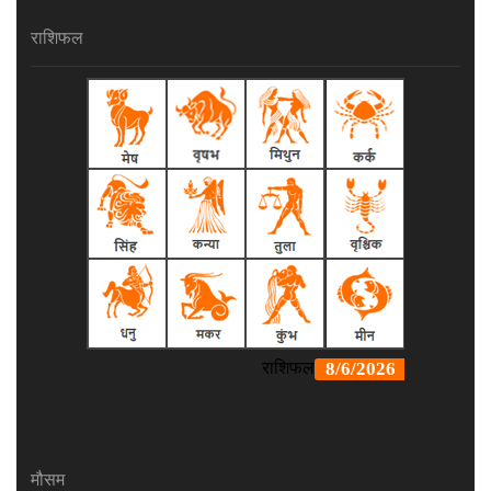
राशिफल
मौसम