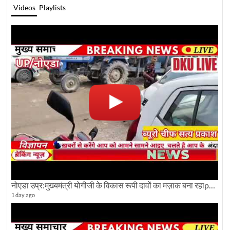
Videos
Playlists
नोएडा उप्र:मुख्यमंत्री योगीजी के विकास रूपी दावों का मज़ाक बना रहाpwdविभाग:देखे ग्राउण्ड रिपोर्टिंग
1 day ago