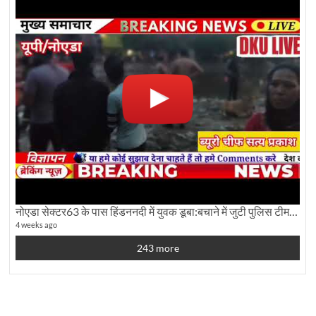
नोएडा सेक्टर63 के पास हिंडननदी में युवक डूबा:बचाने में जुटी पुलिस टीम: देखिए पूरी ग्राउंड रिपोर्टिंग
4 weeks ago
243 more