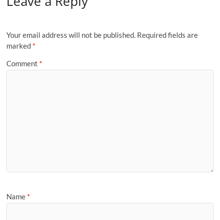
Leave a Reply
b
d
e
o
o
o
n
Your email address will not be published.
Required fields are
k
marked
*
Comment
*
Name
*