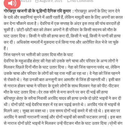
pratyanshu123
August 9, 2021
No Comments
गोरखपुर खजनी डी के यू हिन्दी दैनिक रवि कुमार :
गोरखपुर अपनों के लिए जान देने
के दावे और कहानियां सुनने में आती रहती हैं, लेकिन मामूली बात के लिए अपनों का कत्‍ल
कर देना चौंकाने वाला है। देवरिया में एक सप्‍ताह के अंदर इस तरह की पांच वारदातें हो
चुकी हैं। छाेटी-छोटी बात को लेकर अपनों ने ही परिवार के किसी सदस्‍य को मौत के
घाट उतार दिया। किसी ने पति की हत्या करा दी, किसी ने भाई, किसी ने पत्नी की हत्या
कर दी। अधिकांश मामलों में मुकदमा दर्ज किया गया और आरोपित जेल भेजे जा चुके
हैं।
जिंस पहनने पर भतीजी को उतार दिया मौत के घाट
देवरिया के महुआडीह क्षेत्र की नेहा को उसके सगे चाचा और परिवार के अन्‍य लोगों ने
मिलकर पिछले दिनों मौत के घाट उतार दिया। नेहा को जिंस पहनना पसंद था, लेकिन
उसके चाचा और परिवार के लोगों को यह रास नहीं आ रहा था। वे नेहा को जिंस पहनने
से रोकते थे। नेहा उनकी बात अनसुनी कर आमतौर से जिंस ही पहनती थी। इसी बात
से नाराज होकर चाचा ने परिवार के दूसरे लोगों के साथ मिलकर नेहा को पीट-पीटकर
मौत के घाट उतार दिया।देर तक सोने से मना करने पर कर दी भाई की हत्‍या
बरियापुर क्षेत्र के सरैया निवासी अरविंद यादव की हत्‍या उनके दो छोटे भाइयों ने कर दी
थी। दोनों छोटे भाई देवरिया शहर में रह कर पढ़ाई करते थे। अरविंद गांव से भाइयों से
मिलने आए। सुबह का वक्‍त था। उस समय दोनों भाई कमरे में सो रहे थे। इस बात पर
अरविंद ने काफी नाराजगी जताई और दोनों भाइयों को काफी फटकार लगाई। इस बात
से नाराज दोनों छोटे भाइयों ने मिलकर उन्‍हें पीटकर मौत के घाट उतार दिया।प्रेमी संग