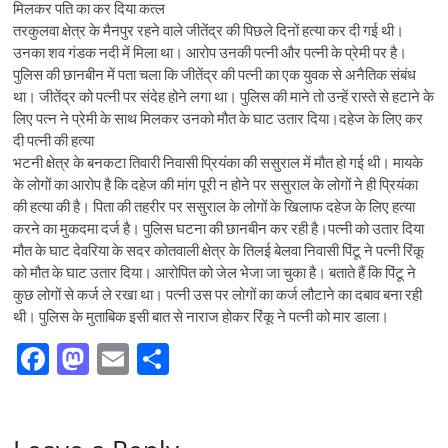
मिलकर पति का कर दिया कत्‍ल
तरकुलवा क्षेत्र के मैनपुर रहने वाले जीतेंद्र की पिछले दिनों हत्‍या कर दी गई थी।
उनका शव गंडक नदी में मिला था। आरोप उनकी पत्‍नी और पत्‍नी के प्रेमी पर है।
पुलिस की छानबीन में पता चला कि जीतेंद्र की पत्‍नी का एक युवक से अनैतिक संबंध
था। जीतेंद्र को पत्‍नी पर संदेह होने लगा था। पुलिस की माने तो उन्‍हें रास्‍ते से हटाने के
लिए पत्‍न ने प्रेमी के साथ मिलकर उनको मौत के घाट उतार दिया।दहेज के लिए कर
दी पत्‍नी की हत्‍या
भटनी क्षेत्र के बनकटा तिवारी निवासी प्रियंका की ससुराल में मौत हो गई थी। मायके
के लोगों का आरोप है कि दहेज की मांग पूरी न होने पर ससुराल के लोगों ने ही प्रियंका
की हत्‍या की है। पिता की तहरीर पर ससुराल के लोगों के खिलाफ दहेज के लिए हत्‍या
करने का मुकदमा दर्ज है। पुलिस घटना की छानबीन कर रही है।पत्‍नी को उतार दिया
मौत के घाट देवरिया के सदर कोतवाली क्षेत्र के तिलई बेलवा निवासी पिंटू ने पत्‍नी रिंकू
को मौत के घाट उतार दिया। आरोपित को जेल भेजा जा चुका है। बताते हैं कि पिंटू ने
कुछ लोगों से कर्ज ले रखा था। पत्‍नी उस पर लोगों का कर्ज लौटाने का दबाव बना रही
थी। पुलिस के मुताबिक इसी बात से नाराज होकर रिंकू ने पत्‍नी को मार डाला।
F
M
E
S
ac
as
m
h
e
to
ail
ar