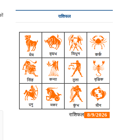
ों
राशिफल