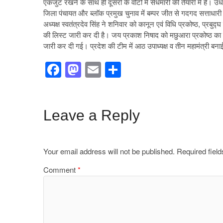
एकजुट रखने के साथ ही दूसरों के वोटों में सेंधमारी की तैयारी में ह
जिला पंचायत और ब्लाॅक प्रमुख चुनाव में बम्पर जीत से गदगद सत्ताधार
अध्यक्ष स्वतंत्रदेव सिंह ने शनिवार को कानून एवं विधि प्रकोष्ठ, प्रबुद
की लिस्ट जारी कर दी है। जय प्रकाश निषाद को मछुआरा प्रकोष्ठ का स
जारी कर दी गई। प्रदेश की टीम में आठ उपाध्यक्ष व तीन महामंत्री बनाई
F
M
E
S
a
a
m
h
c
st
ail
ar
e
o
e
Leave a Reply
b
d
o
o
Your email address will not be published.
Required fiel
o
n
Comment
*
k