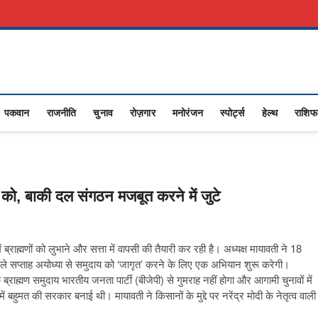
कारी नौकरी
Advertise With Us
About Us
Contact Us
Privacy Policy
sana
RASHTRIYA NEWS,VIDESH NEWS,
पकवान
राजनीति
चुनाव
रोज़गार
मनोरंजन
स्पोर्ट्स
हेल्थ
राशि
ई को, बाकी दल संगठन मजबूत करने में जुटे
 ब्राह्मणों को लुभाने और सत्ता में वापसी की तैयारी कर रही है। अध्यक्ष मायावती ने 18
अगले सप्ताह अयोध्या से समुदाय को ‘जागृत’ करने के लिए एक अभियान शुरू करेगी।
कि ब्राह्मण समुदाय भारतीय जनता पार्टी (बीजेपी) से गुमराह नहीं होगा और आगामी चुनावों में
में बहुमत की सरकार बनाई थी। मायावती ने किसानों के मुद्दे पर नरेंद्र मोदी के नेतृत्व वाली