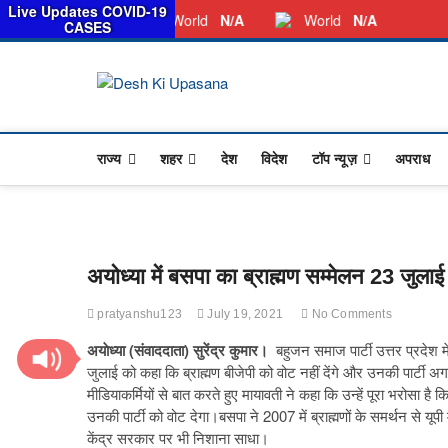
सर
Live Updates COVID-19
Sunday, August 09, 2026
Dkunewso1@gmail.com
World
N/A
World
N/A
CASES
Desh Ki Upa
ALL HINDI NEWS,UP HINDI NEWS,
राज्य
शहर
देश
विदेश
टॉप न्यूज़
अपराध
अयोध्या में बसपा का ब्राह्मण सम्मेलन 23 जुला
pratyanshu123
July 19, 2021
No Comments
अयाेध्या (संवाददाता) सुरेंद्र कुमार।
बहुजन समाज पार्टी उत्तर प्रदेश में
जुलाई को कहा कि ब्राह्मण बीजेपी को वोट नहीं देंगे और उनकी पार्टी 
मीडियाकर्मियों से बात करते हुए मायावती ने कहा कि उन्हें पूरा भरोसा है 
उनकी पार्टी को वोट देगा।बसपा ने 2007 में ब्राह्मणों के समर्थन से यूपी 
केंद्र सरकार पर भी निशाना साधा।