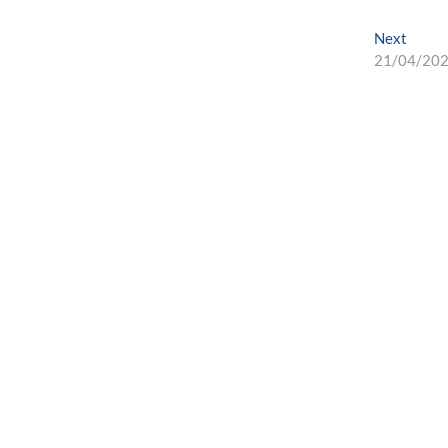
Next
Next
post:
21/04/20