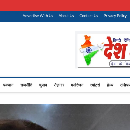
रकारी नौकरी
Advertise With Us
About Us
Contact Us
Privacy Policy
Upasana
 NEWS,RASHTRIYA NEWS,VIDESH NEWS,
पकवान
राजनीति
चुनाव
रोज़गार
मनोरंजन
स्पोर्ट्स
हेल्थ
राशिफ