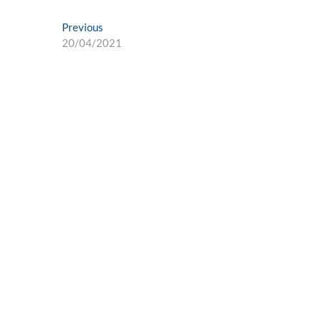
Post
Previous
Previous
post:
20/04/2021
navigation