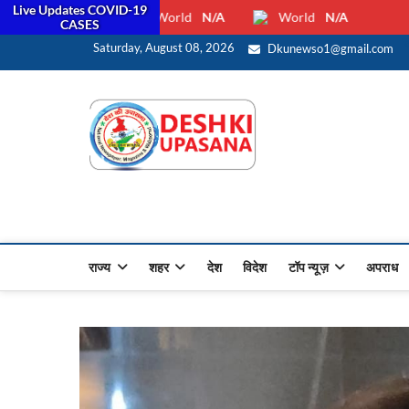
Live Updates COVID-19
World
N/A
World
N/A
CASES
स
Saturday, August 08, 2026
Dkunewso1@gmail.com
Desh Ki 
ALL HINDI NEWS,UP HINDI
राज्य
शहर
देश
विदेश
टॉप न्यूज़
अपराध