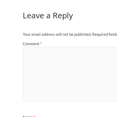
e
to
ail
ar
Leave a Reply
b
d
e
o
o
o
n
Your email address will not be published.
Required fiel
k
Comment
*