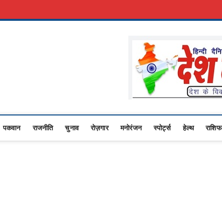
रकारी नौकरी
Advertise With Us
About Us
Contact Us
Privacy Policy
Upasana
I NEWS,RASHTRIYA NEWS,VIDESH NEWS,
पकवान
राजनीति
चुनाव
रोज़गार
मनोरंजन
स्पोर्ट्स
हेल्थ
राशि