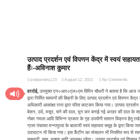
उत्पाद प्रदर्शन एवं विपणन केंद्र में स्वयं सहाय
हैंः-अविनाश कुमार
pratyanshu123
August 12, 2021
No Comments
हरदोई,
उपयुक्त एन०आर०एल०एम विपिन चौधरी ने बताया है कि आज जनपद
द्वारा निर्मित सामानों की बिक्री के लिए उत्पाद प्रदर्शन एवं विपणन 
अधिकारी आकांक्षा राना द्वारा फीता काटकर किया गया। उत्पाद प्रदर्शन एवं
बेसन, उर्द, मसूर, चने की दाल, भून कर बनाई गई अरहर की दाल के साथ
गोबर गमला आदि विभिन्न प्रकार के गृह उपयोगी सामान विक्रय हेतु रखे
ग्राम पंचायत मन्नापुरवा के बालाजी स्वयं सहायता समूह के द्वारा किया 
उदघाटन भी किया गया। इस कैंटीन का संचालन भी नियमित रूप से स्वयं सह
सामग्री, चाय, नाश्ता आदि उपलब्ध रहेगा। उत्पाद प्रदर्शन एवं विपणन क