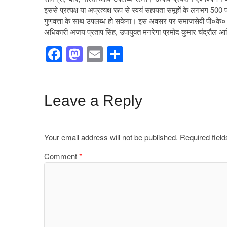
इससे प्रत्यक्ष या अप्रत्यक्ष रूप से स्वयं सहायता समूहों के लगभग 5
गुणवत्ता के साथ उपलब्ध हो सकेगा। इस अवसर पर समाजसेवी पी०के० व
अधिकारी अजय प्रताप सिंह, उपायुक्त मनरेगा प्रमोद कुमार चंद्रौल आ
F
M
E
S
a
a
m
h
c
st
ail
ar
e
o
e
Leave a Reply
b
d
o
o
Your email address will not be published.
Required fiel
o
n
Comment
*
k