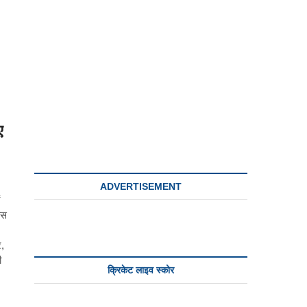
n
ए
ADVERTISEMENT
ास
र,
ी
क्रिकेट लाइव स्कोर