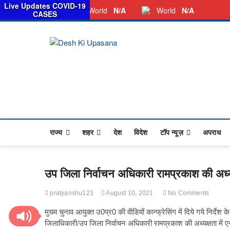
स
Live Updates COVID-19
Thursday, August 06, 2026
Dkunewso1@gmail.com
World
N/A
World
N/A
CASES
Desh Ki Upa
ALL HINDI NEWS,UP HINDI NEWS,
राज्य
शहर
देश
विदेश
टॉप न्यूज़
अपराध
उप जिला निर्वाचन अधिकारी रामप्रकाश की अध्यक्
pratyanshu123
August 10, 2021
No Comments
मुख्य चुनाव आयुक्त उ0प्र0 की वीडियों कान्फ्रेसिंग में दिये गये निर्देश 
जिलाधिकारी/उप जिला निर्वाचन अधिकारी रामप्रकाश की अध्यक्षता में एनआ