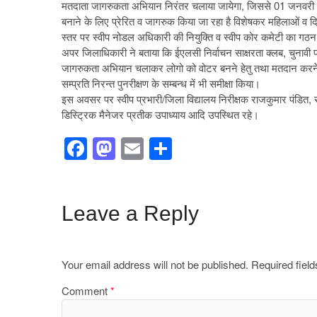
मतदाता जागरुकता अभियान निरंतर चलाया जायेगा, जिससे 01 जनवरी को 18
बनाने के लिए प्रेरित व जागरुक किया जा रहा है विशेषकर महिलाओं व दि
स्तर पर स्वीप नोडल अधिकारी की नियुक्ति व स्वीप कोर कमेटी का ग
अपर जिलाधिकारी ने बताया कि ईएलसी निर्वाचन साक्षरता क्लब, चुनाव
जागरुकता अभियान चलाकर लोगो को वोटर बनने हेतु तथा मतदान करने के 
सम्प्रति निरन्त पुनरीक्षण के सम्बन्ध में भी समीक्षा किया।
इस अवसर पर स्वीप प्रभारी/जिला विद्यालय निरीक्षक राजकुमार पंडित,
डिस्ट्रिक मैनेजर प्रतीक उपाध्याय आदि उपस्थित रहे।
F
M
E
S
a
a
m
h
c
st
ail
ar
e
o
e
Leave a Reply
b
d
o
o
Your email address will not be published.
Required fiel
o
n
Comment
*
k