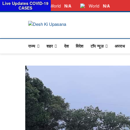
स
Live Updates COVID-19
Thursday, August 06, 2026
Dkunewso1@gmail.com
World
N/A
World
N/A
CASES
Desh Ki Upa
ALL HINDI NEWS,UP HINDI NEWS,
राज्य
शहर
देश
विदेश
टॉप न्यूज़
अपराध