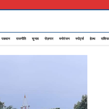
रकारी नौकरी
Advertise With Us
About Us
Contact Us
Privacy Policy
sana
RASHTRIYA NEWS,VIDESH NEWS,
पकवान
राजनीति
चुनाव
रोज़गार
मनोरंजन
स्पोर्ट्स
हेल्थ
राशि