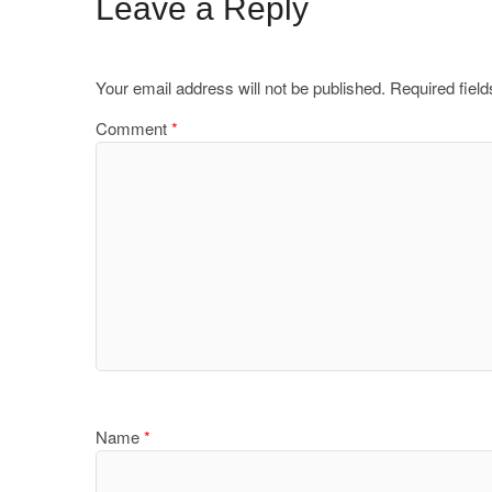
e
o
e
Leave a Reply
b
d
o
o
Your email address will not be published.
Required fiel
o
n
Comment
*
k
Name
*