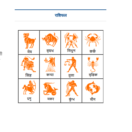
राशिफल
शी
म