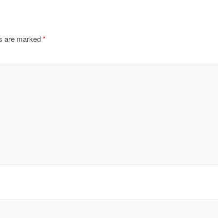
ds are marked
*