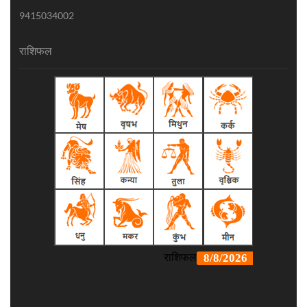
9415034002
राशिफल