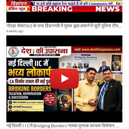
नोएडा सेक्टर63 के पास हिंडननदी में युवक डूबा:बचाने में जुटी पुलिस टीम: देखिए पूरी ग्राउंड रिपोर्टिंग
4 weeks ago
नई दिल्ली I I Cमें Bridging Borders'नामक पुस्तक काभव्य विमोचन: Dku ब्यूरो चीफ की ग्राउंड रिपोर्टिंग