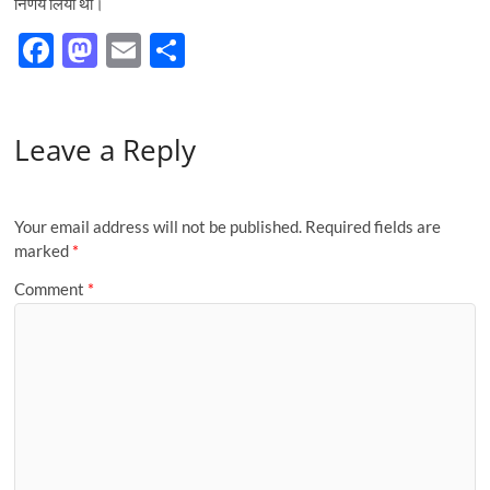
निर्णय लिया था।
F
M
E
S
ac
as
m
h
e
to
ail
ar
Leave a Reply
b
d
e
o
o
o
n
Your email address will not be published.
Required fields are
k
marked
*
Comment
*