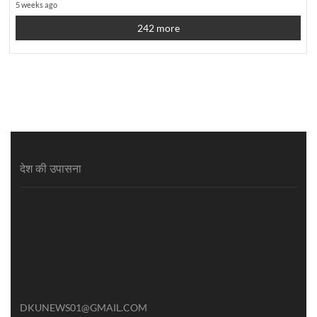
5 weeks ago
242 more
देश की उपासना
DKUNEWS01@GMAIL.COM