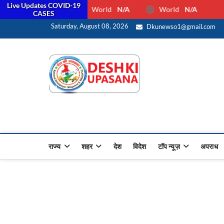
Live Updates COVID-19
World
N/A
World
N/A
CASES
स
Saturday, August 08, 2026
Dkunewso1@gmail.com
Desh Ki 
ALL HINDI NEWS,UP HINDI
राज्य
शहर
देश
विदेश
टॉप न्यूज़
अपराध