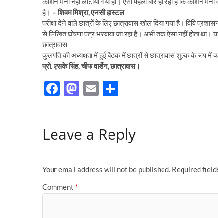
काशन मनी नहीं लौटाया गया हो। ऐसा पहली बार हो रहा है कि काशन मनी वाप
है।
– शिवम मिश्रा, एनसी हास्टल
परीक्षा देने वाले छात्रों के लिए छात्रावास खोल दिया गया है। विवि प्रश
से लिखित घोषणा पत्र भरवाया जा रहा है। अभी तक ऐसा नहीं होता था। यह 
छात्रावास
कुलपति की अध्यक्षता में हुई बैठक में छात्रों से छात्रावास शुल्क के रूप 
प्रो. एसके सिंह, चीफ वार्डेन, छात्रावास।
F
M
E
S
ac
as
m
h
e
to
ail
ar
Leave a Reply
b
d
e
o
o
o
n
Your email address will not be published.
Required fiel
k
Comment
*