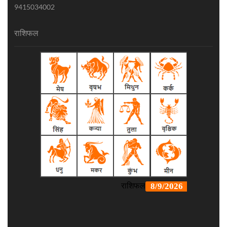
9415034002
राशिफल