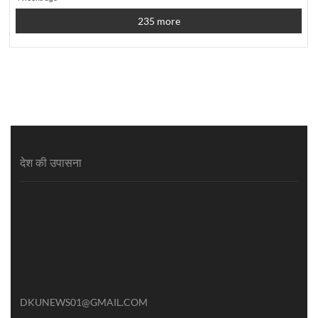
235 more
देश की उपासना
DKUNEWS01@GMAIL.COM