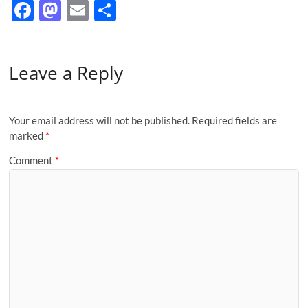
F
M
E
S
ac
as
m
h
e
to
ail
ar
Leave a Reply
b
d
e
o
o
o
n
Your email address will not be published.
Required fields are
k
marked
*
Comment
*