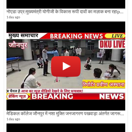
नोएडा उप्र:मुख्यमंत्री योगीजी के विकास रूपी दावों का मज़ाक बना रहाpwdविभाग:देखे ग्राउण्ड रिपोर्टिंग
1 day ago
मेडिकल कॉलेज जौनपुर में नशा मुक्ति जनजागरण पखवाड़ा अंतर्गत जागरूकता कार्यक्रम आयोजित
1 day ago