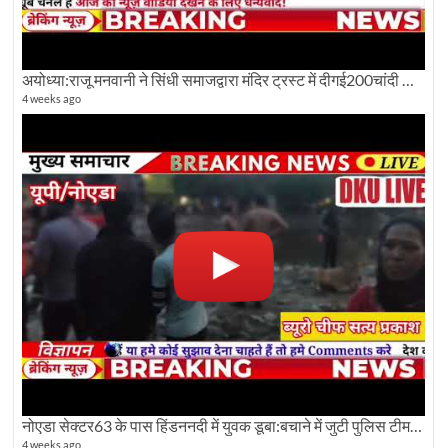
अयोध्या:राजू मनवानी ने सिंधी समाजद्वारा मंदिर ट्रस्ट में दीगई200चांदी की ईंटों पर सवाल का किया विरोध
4 weeks ago
नोएडा सेक्टर63 के पास हिंडननदी में युवक डूबा:बचाने में जुटी पुलिस टीम: देखिए पूरी ग्राउंड रिपोर्टिंग
4 weeks ago