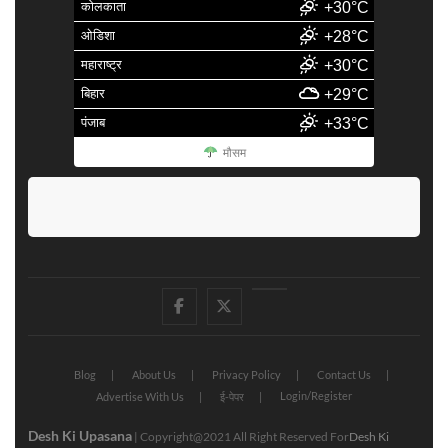
कोलकाता
+30°C
ओडिशा
+28°C
महाराष्ट्र
+30°C
बिहार
+29°C
पंजाब
+33°C
मौसम
facebook
Twitter
Youtube
Blog
About Us
Privacy Policy
Contact Us
Login/Register
Advertise With Us
ई-पेपर
Desh Ki Upasana
| Copyright@2021 All Right Reserved For
Desh Ki