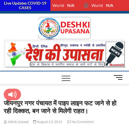
Live Updates COVID-19
World
N/A
World
N/A
facebook
Twitter
Youtube
CASES
Desh Ki
ALL HINDI
NEWS,UP HINDI
NEWS,RASHTRIYA
Upasan
NEWS,VIDESH
NEWS,
M
e
n
u
जीयनपुर नगर पंचायत में पाइप लाइन फट जाने से हो
B
रही दिक्कत, बन जाने से मिलेगी राहत।
u
t
t
Nitish Jaiswal
August 13, 2021
No Comments
o