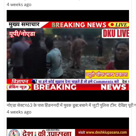
4 weeks ago
नोएडा सेक्टर63 के पास हिंडननदी में युवक डूबा:बचाने में जुटी पुलिस टीम: देखिए पूरी ग्र
4 weeks ago