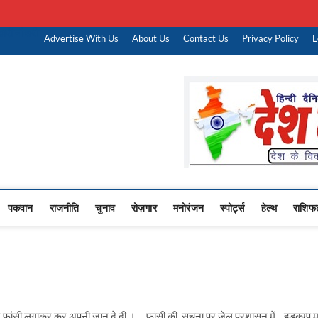
ारी नौकरी
Advertise With Us
About Us
Contact Us
Privacy Policy
L
Upasana
 NEWS,RASHTRIYA NEWS,VIDESH NEWS,
पकवान
राजनीति
चुनाव
रोज़गार
मनोरंजन
स्पोर्ट्स
हेल्थ
राशिफ
दी ने फांसी लगाकर कर अपनी जान दे दी । फांसी की सूचना पर जेल प्रशासन में हड़कम्प 