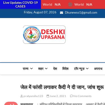
Live Updates COVID-19
World
N/A
World
N/A
CASES
सरक
Friday, August 07, 2026
Dkunewso1@gmail.com
Desh Ki 
ALL HINDI NEWS,UP HINDI
राज्य
शहर
देश
विदेश
टॉप न्यूज़
अपराध
जेल में फांसी लगाकर कैदी ने दी जान, जांच शुरू
pratyanshu123
June 2, 2021
No Comments
सुलतानपुर :
संदिग्ध परिस्थितियों में जिला कारागार अमहट में कै