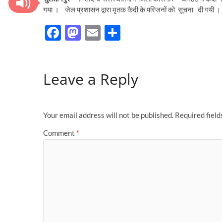
गया । जेल प्रशासन द्वारा मृतक कैदी के परिजनों को सूचना दी गयी । 
F
M
E
S
ac
as
m
h
e
to
ail
ar
Leave a Reply
b
d
e
o
o
o
n
Your email address will not be published.
Required fiel
k
Comment
*