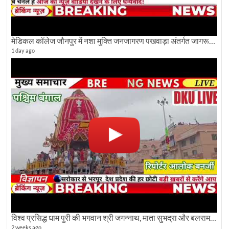
मेडिकल कॉलेज जौनपुर में नशा मुक्ति जनजागरण पखवाड़ा अंतर्गत जागरूकता कार्यक्रम आयोजित
1 day ago
विश्व प्रसिद्ध धाम पुरी की भगवान श्री जगन्नाथ, माता सुभद्रा और बलराम जी की भव्य शोभा यात्रा देखिए
2 weeks ago