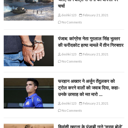
चर्चा
deshki123
February 21, 2021
No Comments
पंजाब: कांग्रेस नेता गुरलाल सिंह भुल्लर
की फरीदकोट हत्या मामले में तीन गिरफ्तार
deshki123
February 21, 2021
No Comments
फरहान अख्तर ने अर्जुन तेंदुलकर को
ट्रोल करने वालों को जवाब दिया, कहा-
उनके उत्साह को मत मारो …
deshki123
February 21, 2021
No Comments
हिमांशी खुराना के पंजाबी गाने ‘सूरमा बोले’