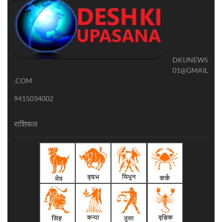
DKUNEWS
01@GMAIL
.COM
9415034002
राशिफल