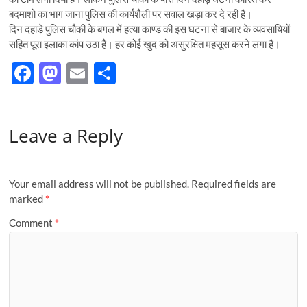
बदमाशो का भाग जाना पुलिस की कार्यशैली पर सवाल खड़ा कर दे रही है।
दिन दहाड़े पुलिस चौकी के बगल में हत्या काण्ड की इस घटना से बाजार के व्यवसायियों
सहित पूरा इलाका कांप उठा है। हर कोई खुद को असुरक्षित महसूस करने लगा है।
F
M
E
S
ac
as
m
h
e
to
ail
ar
Leave a Reply
b
d
e
o
o
o
n
Your email address will not be published.
Required fields are
k
marked
*
Comment
*