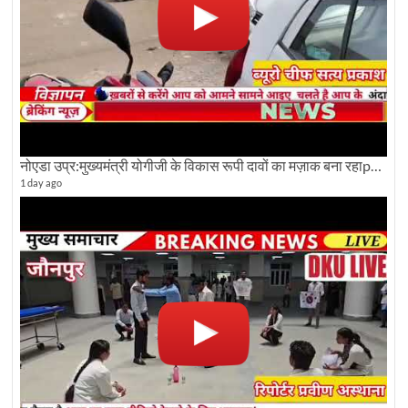
नोएडा उप्र:मुख्यमंत्री योगीजी के विकास रूपी दावों का मज़ाक बना रहाpwdविभाग:देखे ग्राउण्ड रिपोर्टिंग
1 day ago