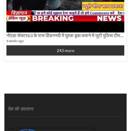
नोएडा सेक्टर63 के पास हिंडननदी में युवक डूबा:बचाने में जुटी पुलिस टीम: देखिए पूरी ग्राउंड रिपोर्टिंग
4 weeks ago
243 more
देश की उपासना