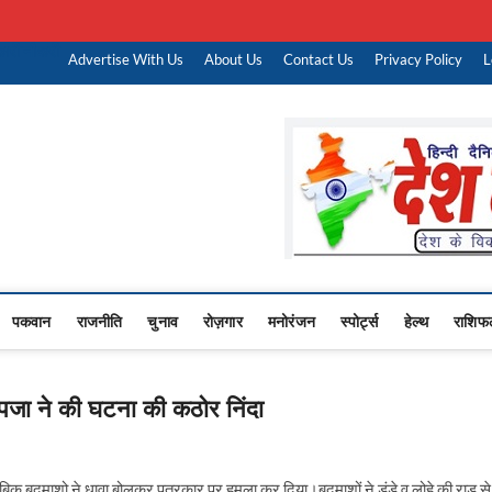
ारी नौकरी
Advertise With Us
About Us
Contact Us
Privacy Policy
L
Upasana
 NEWS,RASHTRIYA NEWS,VIDESH NEWS,
पकवान
राजनीति
चुनाव
रोज़गार
मनोरंजन
स्पोर्ट्स
हेल्थ
राशिफ
उपजा ने की घटना की कठोर निंदा
मुताबिक बदमाशो ने धावा बोलकर पत्रकार पर हमला कर दिया।बदमाशों ने डंडे व लोहे की राड से