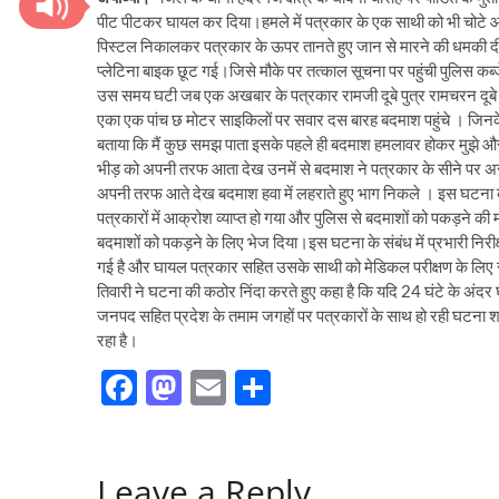
पीट पीटकर घायल कर दिया।हमले में पत्रकार के एक साथी को भी चोटे
पिस्टल निकालकर पत्रकार के ऊपर तानते हुए जान से मारने की धमकी दी 
प्लेटिना बाइक छूट गई।जिसे मौके पर तत्काल सूचना पर पहुंची पुलिस कब्जे 
उस समय घटी जब एक अखबार के पत्रकार रामजी दूबे पुत्र रामचरन दूबे अ
एका एक पांच छ मोटर साइकिलों पर सवार दस बारह बदमाश पहुंचे । जिनके ह
बताया कि मैं कुछ समझ पाता इसके पहले ही बदमाश हमलावर होकर मुझे और 
भीड़ को अपनी तरफ आता देख उनमें से बदमाश ने पत्रकार के सीने पर अस
अपनी तरफ आते देख बदमाश हवा में लहराते हुए भाग निकले । इस घटना को ल
पत्रकारों में आक्रोश व्याप्त हो गया और पुलिस से बदमाशों को पकड़ने की
बदमाशों को पकड़ने के लिए भेज दिया।इस घटना के संबंध में प्रभारी निरी
गई है और घायल पत्रकार सहित उसके साथी को मेडिकल परीक्षण के लिए सामुद
तिवारी ने घटना की कठोर निंदा करते हुए कहा है कि यदि 24 घंटे के अंद
जनपद सहित प्रदेश के तमाम जगहों पर पत्रकारों के साथ हो रही घटना शास
रहा है।
F
M
E
S
ac
as
m
h
e
to
ail
ar
Leave a Reply
b
d
e