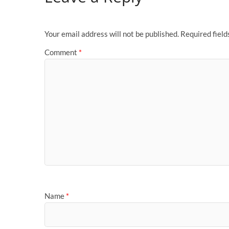
o
o
o
n
Your email address will not be published.
Required fiel
k
Comment
*
Name
*