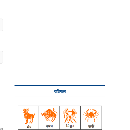
राशिफल
्ष