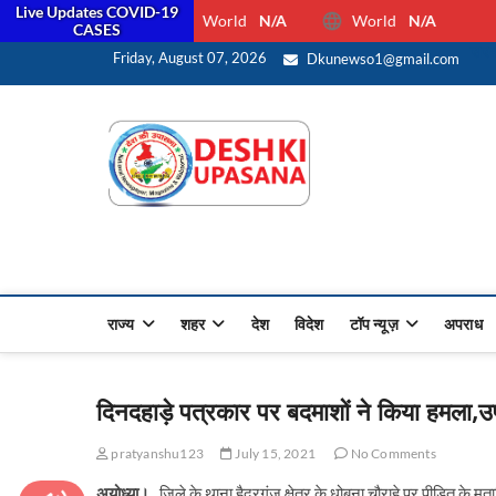
Live Updates COVID-19
World
N/A
World
N/A
CASES
सरक
Friday, August 07, 2026
Dkunewso1@gmail.com
Desh Ki 
ALL HINDI NEWS,UP HINDI
राज्य
शहर
देश
विदेश
टॉप न्यूज़
अपराध
दिनदहाड़े पत्रकार पर बदमाशों ने किया हमला,
pratyanshu123
July 15, 2021
No Comments
अयोध्या।
जिले के थाना हैदरगंज क्षेत्र के धोबना चौराहे पर पीडित के 