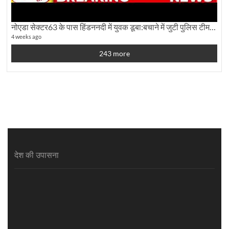
नोएडा सेक्टर63 के पास हिंडननदी में युवक डूबा:बचाने में जुटी पुलिस टीम: देखिए पूरी ग्राउंड रिपोर्टिंग
4 weeks ago
243 more
देश की उपासना