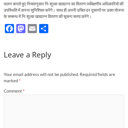
पालन कराते हुए नियमानुसार निःशुल्क खाद्यान्न का वितरण पर्यवेक्षणीय अधिकारियों की
उपस्थिति में करना सुनिश्चित करेंगे। साथ ही अपनी उचित दर दुकानों पर उक्त योजना
के सम्बन्ध में निःशुल्क खाद्यान्न वितरण की सूचना चस्पा करेंगे।
F
M
E
S
ac
as
m
h
e
to
ail
ar
Leave a Reply
b
d
e
o
o
o
n
Your email address will not be published.
Required fields are
k
marked
*
Comment
*