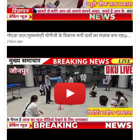
नोएडा उप्र:मुख्यमंत्री योगीजी के विकास रूपी दावों का मज़ाक बना रहाpwdविभाग:देखे ग्राउण्ड रिपोर्टिंग
2 days ago