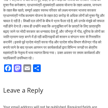
मुफ्त गैस कनेक्शन, प्रधानमंत्री-मुख्यमंत्री आवास योजना के तहत आवास, जनधन
के तहत बैंक खाते, सम्पूर्ण आहार स्वस्थ परिवार को लक्ष्य मानकर भाजपा सरकार
प्रधानमंत्री गरीब कल्याण योजना के तहत 80 करोड़ से अधिक लोगोंं को मुफ्त गेंहू और
चावल दे रही है। विपक्षी दल लोगोंं के बीच मे भ्रम फैला रहे है, हमे उनके मंसूबे को सफल
नहींं होने देना है।साथ ही उन्होंने कहा कि अनुसूचित वर्ग के छात्रों के लिए छात्रवृत्ति
बढ़ाए जाने पर मोदी सरकार का धन्यवाद देता हूँ, और जौनपुर में गोंड, धुरिया के लोगों का
जाति प्रमाण पत्र बनने में हो रही कठिनाइयों को शासन व संगठन स्तर से निस्तारित
करायेंगे।इससे पूर्व प्रदेश मंत्री सरस गोंड और प्रदेश शोध विभाग शैलेन्द्र गोंड को
बनाये जाने के बाद प्रथम आगमन पर कार्यकर्ताओं द्वारा विभिन्न जगहों पर क्षेत्रीय
महामंत्री के नेतृत्व में भव्य स्वागत किया गया। उक्त अवसर पर तमाम कार्यकर्ता और
पदाधिकारी उपस्थित रहे।
F
M
E
S
ac
as
m
h
e
to
ail
ar
Leave a Reply
b
d
e
o
o
o
n
Your email address will not be published.
Required fields are