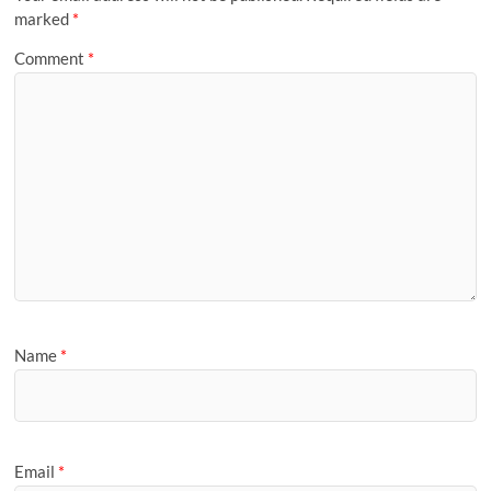
k
marked
*
Comment
*
Name
*
Email
*