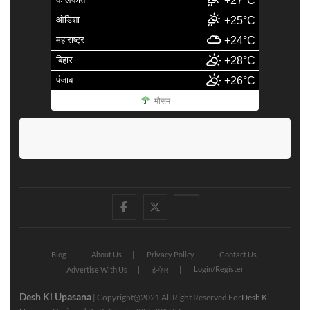
+27°C
ओडिशा
+25°C
महाराष्ट्र
+24°C
बिहार
+28°C
पंजाब
+26°C
मौसम
facebook
Twitter
Youtube
Blog
About Us
Privacy Policy
Contact Us
Login/Register
Advertise With Us
ई-पेपर
Desh Ki Upasana
| Copyright@2021 All Right Reserved For
Desh Ki