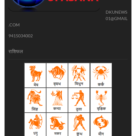
DKUNEWS
01@GMAIL
.COM
9415034002
राशिफल