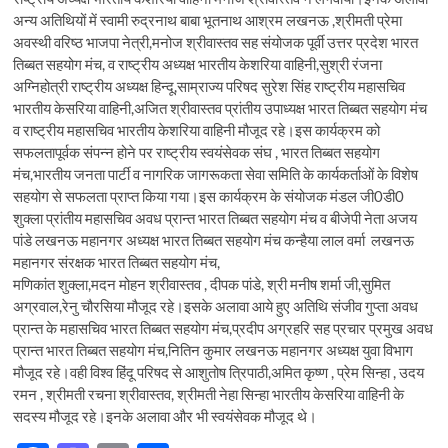
अन्य अतिथियों में स्वामी रुद्रनाथ बाबा भूतनाथ आश्रम लखनऊ ,श्रीमती प्रेमा
अवस्थी वरिष्ठ भाजपा नेत्री,मनोज श्रीवास्तव सह संयोजक पूर्वी उत्तर प्रदेश भारत
तिब्बत सहयोग मंच, व राष्ट्रीय अध्यक्ष भारतीय केशरिया वाहिनी,सुश्री रंजना
अग्निहोत्री राष्ट्रीय अध्यक्ष हिन्दू,साम्राज्य परिषद सुरेश सिंह राष्ट्रीय महासचिव
भारतीय केसरिया वाहिनी,अजित श्रीवास्तव प्रांतीय उपाध्यक्ष भारत तिब्बत सहयोग मंच
व राष्ट्रीय महासचिव भारतीय केशरिया वाहिनी मौजूद रहे।इस कार्यक्रम को
सफलतापूर्वक संपन्न होने पर राष्ट्रीय स्वयंसेवक संघ , भारत तिब्बत सहयोग
मंच,भारतीय जनता पार्टी व नागरिक जागरूकता सेवा समिति के कार्यकर्ताओं के विशेष
सहयोग से सफलता प्राप्त किया गया।इस कार्यक्रम के संयोजक मंडल जी0डी0
शुक्ला प्रांतीय महासचिव अवध प्रान्त भारत तिब्बत सहयोग मंच व बीजेपी नेता अजय
पांडे लखनऊ महानगर अध्यक्ष भारत तिब्बत सहयोग मंच कन्हैया लाल वर्मा लखनऊ
महानगर संरक्षक भारत तिब्बत सहयोग मंच,
मणिकांत शुक्ला,मदन मोहन श्रीवास्तव , दीपक पांडे, श्री मनीष शर्मा जी,सुमित
अग्रवाल,रेनु चौरसिया मौजूद रहे।इसके अलावा आये हुए अतिथि संजीव गुप्ता अवध
प्रान्त के महासचिव भारत तिब्बत सहयोग मंच,प्रदीप अग्रहरि सह प्रचार प्रमुख अवध
प्रान्त भारत तिब्बत सहयोग मंच,नितिन कुमार लखनऊ महानगर अध्यक्ष युवा विभाग
मौजूद रहे।वही विश्व हिंदू परिषद से आशुतोष त्रिपाठी,अमित कृष्ण , प्रेम सिन्हा , उदय
रमन , श्रीमती रचना श्रीवास्तव, श्रीमती नेहा सिन्हा भारतीय केसरिया वाहिनी के
सदस्य मौजूद रहे।इनके अलावा और भी स्वयंसेवक मौजूद थे।