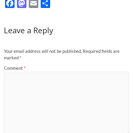
F
M
E
S
ac
as
m
h
e
to
ail
ar
Leave a Reply
b
d
e
o
o
o
n
Your email address will not be published.
Required fields are
k
marked
*
Comment
*