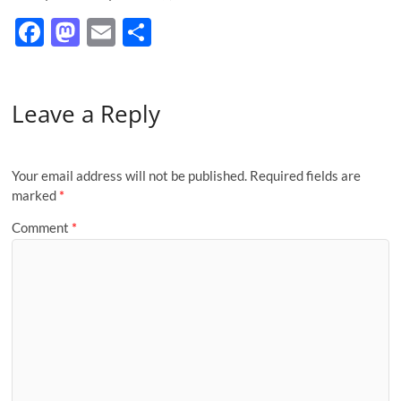
F
M
E
S
ac
as
m
h
e
to
ail
ar
Leave a Reply
b
d
e
o
o
o
n
Your email address will not be published.
Required fields are
k
marked
*
Comment
*