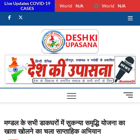
Live Updates COVID-19
World
N/A
World
N/A
CASES
facebook
Twitter
Youtube
Desh Ki
ALL HINDI
NEWS,UP HINDI
NEWS,RASHTRIYA
Upasan
NEWS,VIDESH
NEWS,
M
e
n
u
मण्डल के सभी डाकघरों में सुकन्या समृद्धि योजना का
B
खाता खोलने का चला साप्ताहिक अभियान
u
t