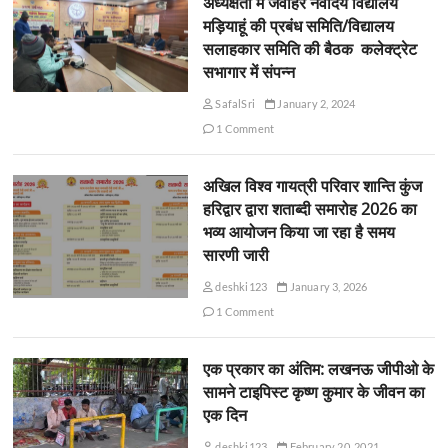
अध्यक्षता में जवाहर नवोदय विद्यालय
मड़ियाहूं की प्रबंध समिति/विद्यालय
सलाहकार समिति की बैठक कलेक्ट्रेट
सभागार में संपन्न
SafalSri
January 2, 2024
1 Comment
अखिल विश्व गायत्री परिवार शान्ति कुंज
हरिद्वार द्वारा शताब्दी समारोह 2026 का
भव्य आयोजन किया जा रहा है समय
सारणी जारी
deshki123
January 3, 2026
1 Comment
एक प्रकार का अंतिम: लखनऊ जीपीओ के
सामने टाइपिस्ट कृष्ण कुमार के जीवन का
एक दिन
deshki123
February 20, 2021