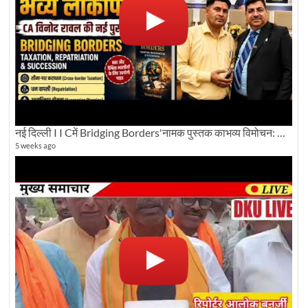
नई दिल्ली I I Cमें Bridging Borders'नामक पुस्तक काभव्य विमोचन: Dku ब्यूरो चीफ की ग्राउंड रिपोर्टिंग
5 weeks ago