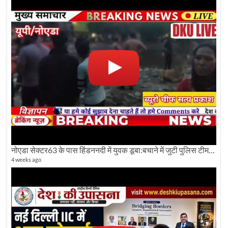
नोएडा सेक्टर63 के पास हिंडननदी में युवक डूबा:बचाने में जुटी पुलिस टीम: देखिए पूरी ग्राउंड रिपोर्टिंग
4 weeks ago