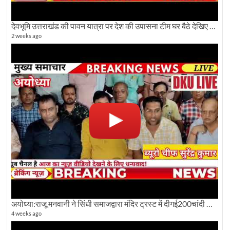
देवभूमि उत्तराखंड की पावन यात्रा पर देश की उपासना टीम घर बैठे देखिए अलौकिक दृश्य
2 weeks ago
अयोध्या:राजू मनवानी ने सिंधी समाजद्वारा मंदिर ट्रस्ट में दीगई200चांदी की ईंटों पर सवाल का किया विरोध
4 weeks ago