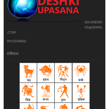
DKUNEWS
01@GMAIL
.COM
9415034002
राशिफल