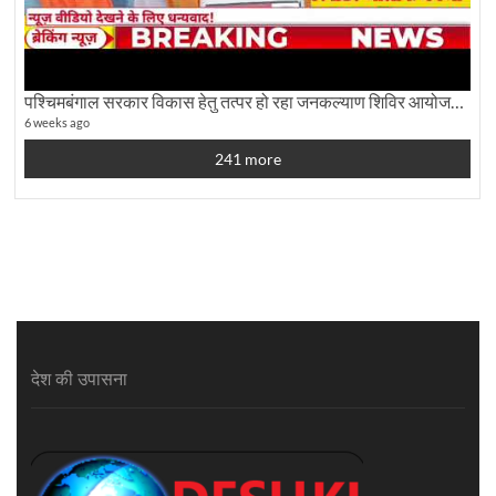
पश्चिमबंगाल सरकार विकास हेतु तत्पर हो रहा जनकल्याण शिविर आयोजन:कृषि मंत्री दूध कुमार मंडल से बातचीत
6 weeks ago
241 more
देश की उपासना