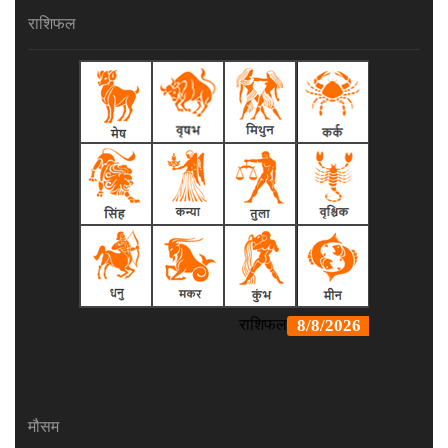
राशिफल
मौसम