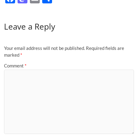
ac
as
m
h
e
to
ail
ar
Leave a Reply
b
d
e
o
o
o
n
Your email address will not be published.
Required fields are
k
marked
*
Comment
*