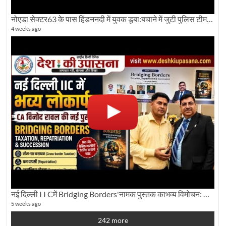
नोएडा सेक्टर63 के पास हिंडननदी में युवक डूबा:बचाने में जुटी पुलिस टीम: देखिए पूरी ग्राउंड रिपोर्टिंग
4 weeks ago
नई दिल्ली I I Cमें Bridging Borders'नामक पुस्तक काभव्य विमोचन: Dku ब्यूरो चीफ की ग्राउंड रिपोर्टिंग
5 weeks ago
242 more