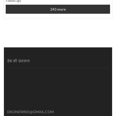
5 weeks ago
243 more
देश की उपासना
DKUNEWS01@GMAIL.COM