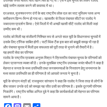
उपाध्यक्ष जयंत चौधरी चारों खाने चित हो गए थे। ऐसे में इस चुनाव को लेकर रालोद
खोई जमीन तलाश करने की कवायद में था।
दरअसल, मुजफ्फरनगर दंगों के बाद राष्ट्रीय लोक दल का जाट मुस्लिम प्लस अन्य
समीकरण छिन्न-भिन्न हो गया था। खासतौर से जिला पंचायत सीटों पर रालोद ने
जबरदस्त प्रदर्शन किया। ऐसे जिलों में भी अच्छी खासी सीटें रालोद को मिली जहां
उम्मीद कम थी।
रालोद को मिली यह संजीवनी निश्चित रूप से अगले साल यूपी के विधानसभा चुनावों में
उसके लिए टॉनिक साबित होगी। पार्टी थिंक टैंक इस बात को बखूबी समझ भी रहा है
और पंचायत चुनाव में मिली इस सफलता को पूरी तरह से भुनाने की तैयारी में है।
यह हमारी सेवा का परिणाम
रालोद के राष्ट्रीय प्रवक्ता अनुपम मिश्रा ने त्रिस्तरीय पंचायत चुनाव के परिणामों को
लेकर प्रसन्नता व्यक्त की है। उनके मुताबिक राष्ट्रीय उपाध्यक्ष जयंत चौधरी ने कहा है
मेहनत व जनता के मध्य उपस्थिति तथा जनसमस्याओं के निस्तारण हेतु जनमानस के
मध्य सतत उपस्थिति का ही परिणाम है जो आपको जनता ने चुना है।
यूपी के संगठन मंत्री डॉ. राजकुमार सांगवान ने कहा कि रालोद ने जिस तरह से लोगों के
बीच जाकर उनके दर्द को समझा यह जीत उसी का परिणाम है। इसके दूरगामी परिणाम
निकलेंगे। राष्ट्रीय सचिव अनिल दुबे ने कहा कि कार्यकर्ताओं की मेहनत का परिणाम
सामने आया है।
F
M
E
S