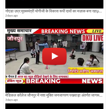
नोएडा उप्र:मुख्यमंत्री योगीजी के विकास रूपी दावों का मज़ाक बना रहाpwdविभाग:देखे ग्राउण्ड रिपोर्टिंग
2 days ago
मेडिकल कॉलेज जौनपुर में नशा मुक्ति जनजागरण पखवाड़ा अंतर्गत जागरूकता कार्यक्रम आयोजित
3 days ago