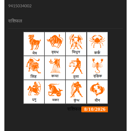
9415034002
राशिफल