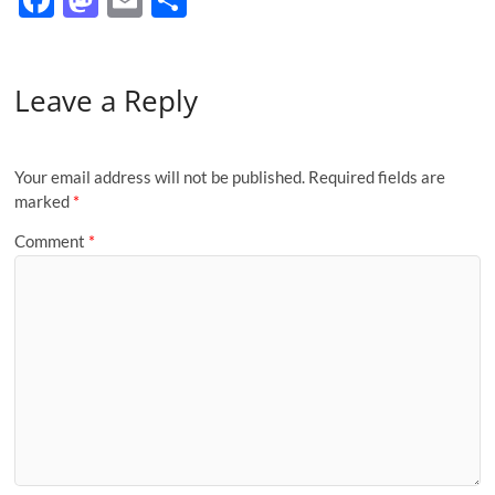
ac
as
m
h
e
to
ail
ar
Leave a Reply
b
d
e
o
o
o
n
Your email address will not be published.
Required fields are
k
marked
*
Comment
*