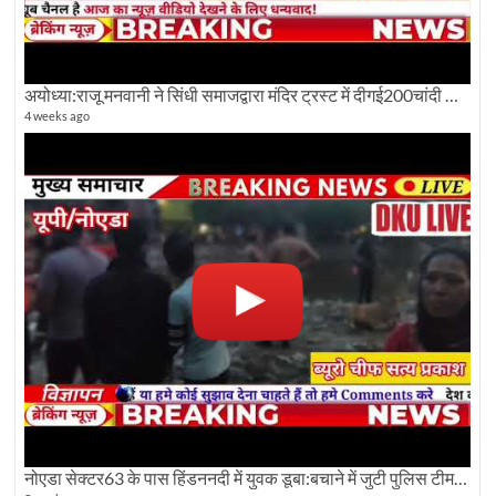
अयोध्या:राजू मनवानी ने सिंधी समाजद्वारा मंदिर ट्रस्ट में दीगई200चांदी की ईंटों पर सवाल का किया विरोध
4 weeks ago
नोएडा सेक्टर63 के पास हिंडननदी में युवक डूबा:बचाने में जुटी पुलिस टीम: देखिए पूरी ग्राउंड रिपोर्टिंग