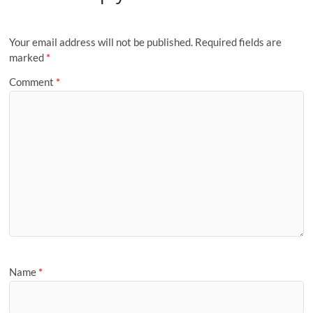
o
o
o
n
Your email address will not be published.
Required fields are
k
marked
*
Comment
*
Name
*