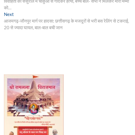
post:
विवाहिता की ससुराल में चाकुओं से गोदकर हत्या, बच्चे बोले- सभी ने मिलकर मारा मम्मी
navigation
को…
Next
Next
post:
आजमगढ़-जौनपुर मार्ग पर हादसा: छत्तीसगढ़ के मजदूरों से भरी बस रेलिंग से टकराई,
20 से ज्यादा घायल, बाल-बाल बची जान