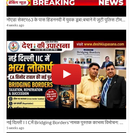
नोएडा सेक्टर63 के पास हिंडननदी में युवक डूबा:बचाने में जुटी पुलिस टीम: देखिए पूरी ग्राउंड रिपोर्टिंग
4 weeks ago
नई दिल्ली I I Cमें Bridging Borders'नामक पुस्तक काभव्य विमोचन: Dku ब्यूरो चीफ की ग्राउंड रिपोर्टिंग
5 weeks ago