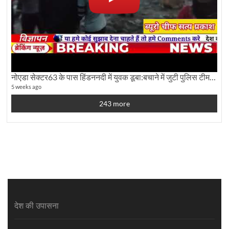
नोएडा सेक्टर63 के पास हिंडननदी में युवक डूबा:बचाने में जुटी पुलिस टीम: देखिए पूरी ग्राउंड रिपोर्टिंग
5 weeks ago
243 more
देश की उपासना