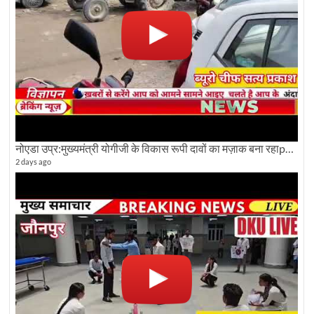
नोएडा उप्र:मुख्यमंत्री योगीजी के विकास रूपी दावों का मज़ाक बना रहाpwdविभाग:देखे ग्राउण्ड रिपोर्टिंग
2 days ago