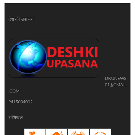
देश की उपासना
DKUNEWS
01@GMAIL
.COM
9415034002
राशिफल