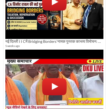
नई दिल्ली I I Cमें Bridging Borders'नामक पुस्तक काभव्य विमोचन: Dku ब्यूरो चीफ की ग्राउंड रिपोर्टिंग
5 weeks ago