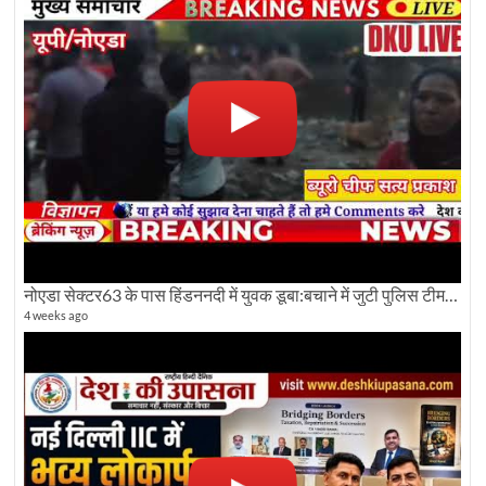
नोएडा सेक्टर63 के पास हिंडननदी में युवक डूबा:बचाने में जुटी पुलिस टीम: देखिए पूरी ग्राउंड रिपोर्टिंग
4 weeks ago