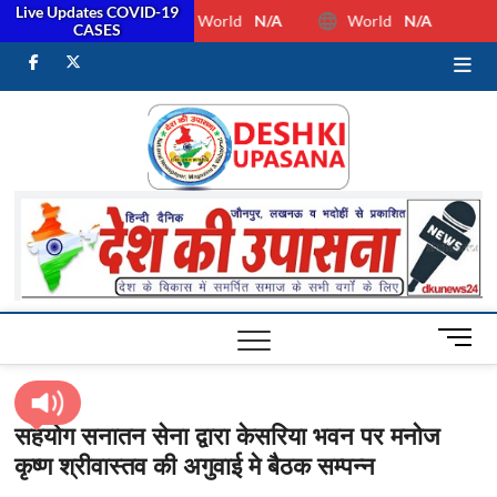
Live Updates COVID-19
World
N/A
World
N/A
CASES
facebook
Twitter
Youtube
Desh Ki
ALL HINDI
NEWS,UP HINDI
NEWS,RASHTRIYA
Upasan
NEWS,VIDESH
NEWS,
M
e
n
u
सहयोग सनातन सेना द्वारा केसरिया भवन पर मनोज
B
कृष्ण श्रीवास्तव की अगुवाई मे बैठक सम्पन्न
u
t