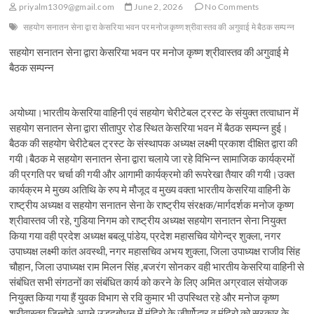
t
priyalm1309@gmail.com
June 2, 2026
No Comments
o
सहयोग सनातन सेना द्वारा केसरिया भवन पर मनोज कृष्ण श्रीवास्तव की अगुवाई मे बैठक सम्पन्न
n
सहयोग सनातन सेना द्वारा केसरिया भवन पर मनोज कृष्ण श्रीवास्तव की अगुवाई मे
बैठक सम्पन्न
अयोध्या।भारतीय केसरिया वाहिनी एवं सहयोग चेरीटेबल ट्रस्ट के संयुक्त तत्वाधान में
सहयोग सनातन सेना द्वारा सीतापुर रोड स्थित केसरिया भवन में बैठक सम्पन्न हुई।
बैठक की सहयोग चेरीटेबल ट्रस्ट के संस्थापक अध्यक्ष लक्ष्मी प्रकाश दीक्षित द्वारा की
गयी।बैठक मे सहयोग सनातन सेना द्वारा चलाये जा रहे विभिन्न सामाजिक कार्यक्रमों
की प्रगति पर चर्चा की गयी और आगामी कार्यक्रमो की रूपरेखा तैयार की गयी।उक्त
कार्यक्रम मे मुख्य अतिथि के रुप मे मौजूद व मुख्य वक्ता भारतीय केसरिया वाहिनी के
राष्ट्रीय अध्यक्ष व सहयोग सनातन सेना के राष्ट्रीय संरक्षक/मार्गदर्शक मनोज कृष्ण
श्रीवास्तव जी रहे, गुडिया निगम को राष्ट्रीय अध्यक्ष सहयोग सनातन सेना नियुक्त
किया गया वही प्रदेश अध्यक्ष बबलू पांडेय, प्रदेश महासचिव योगेन्द्र शुक्ला, नगर
उपाध्यक्ष लक्ष्मी कांत अवस्थी, नगर महासचिव अभय शुक्ला, जिला उपाध्यक्ष राजीव सिंह
चौहान, जिला उपाध्यक्ष राम मिलन सिंह ,बजरंग सोनकर वही भारतीय केसरिया वाहिनी से
संबंधित सभी संगठनों का संबंधित कार्य को करने के लिए अमित अग्रवाल संयोजक
नियुक्त किया गया हैं युवक विभाग से रवि कुमार भी उपस्थित रहे और मनोज कृष्ण
श्रीवास्तव जिन्होने अपने उड़द्‌बोधन में मंदिरो के जीर्णोद्धार व मंदिरो को सरकार के