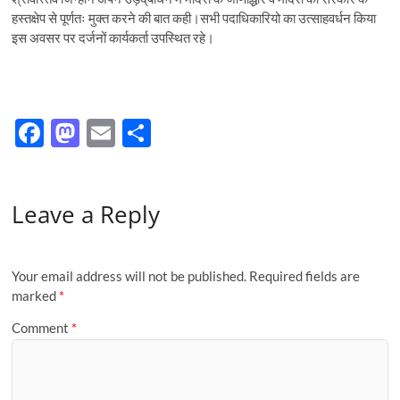
हस्तक्षेप से पूर्णतः मुक्त करने की बात कही।सभी पदाधिकारियो का उत्साहवर्धन किया
इस अवसर पर दर्जनों कार्यकर्ता उपस्थित रहे।
F
M
E
S
ac
as
m
h
e
to
ail
ar
Leave a Reply
b
d
e
o
o
o
n
Your email address will not be published.
Required fields are
k
marked
*
Comment
*