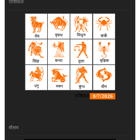
राशिफल
मौसम