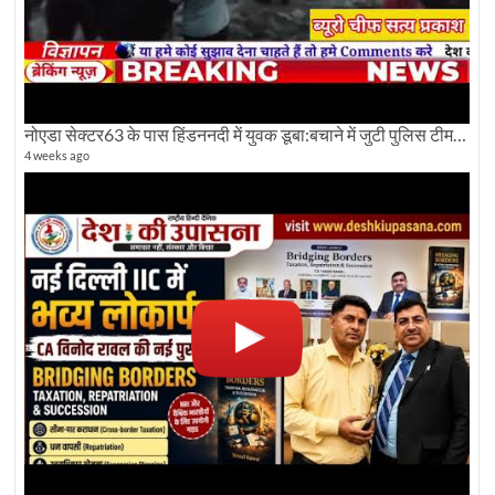
नोएडा सेक्टर63 के पास हिंडननदी में युवक डूबा:बचाने में जुटी पुलिस टीम: देखिए पूरी ग्राउंड रिपोर्टिंग
4 weeks ago