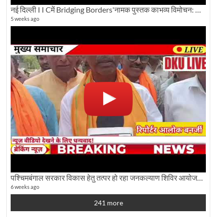
नई दिल्ली I I Cमें Bridging Borders'नामक पुस्तक काभव्य विमोचन: Dku ब्यूरो चीफ की ग्राउंड रिपोर्टिंग
5 weeks ago
पश्चिमबंगाल सरकार विकास हेतु तत्पर हो रहा जनकल्याण शिविर आयोजन:कृषि मंत्री दूध कुमार मंडल से बातचीत
6 weeks ago
241 more