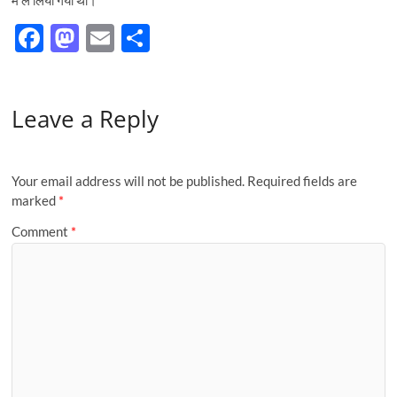
में ले लिया गया था।
F
M
E
S
ac
as
m
h
e
to
ail
ar
Leave a Reply
b
d
e
o
o
o
n
Your email address will not be published.
Required fields are
k
marked
*
Comment
*