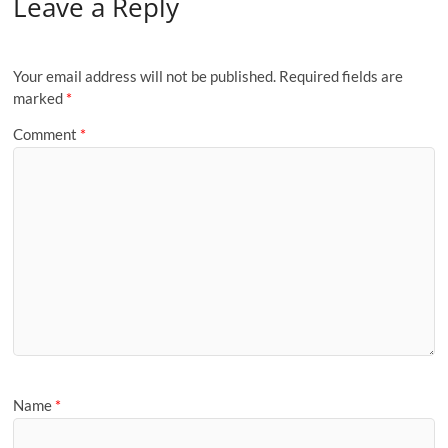
Leave a Reply
b
d
e
o
o
o
n
Your email address will not be published.
Required fields are
k
marked
*
Comment
*
Name
*