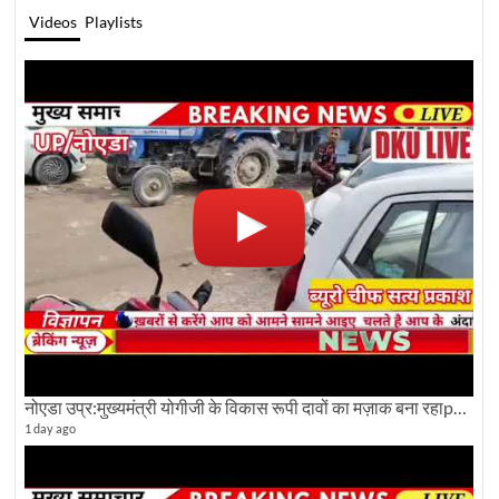
Videos
Playlists
नोएडा उप्र:मुख्यमंत्री योगीजी के विकास रूपी दावों का मज़ाक बना रहाpwdविभाग:देखे ग्राउण्ड रिपोर्टिंग
1 day ago