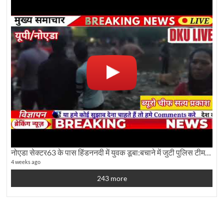
नोएडा सेक्टर63 के पास हिंडननदी में युवक डूबा:बचाने में जुटी पुलिस टीम: देखिए पूरी ग्राउंड रिपोर्टिंग
4 weeks ago
243 more