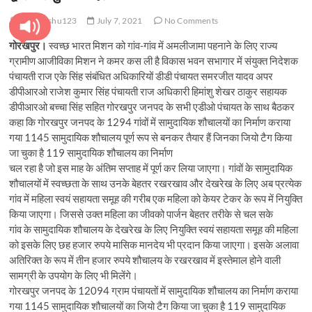
pratyanshu123
July 7, 2021
No Comments
गोरखपुर।
स्वच्छ भारत मिशन को गांव-गांव में अमलीजामा पहनाने के लिए राज्य
ग्रामीण आजीविका मिशन ने कमर कस ली है विकास भवन सभागार में संयुक्त निदेशक
पंचायती राज एके सिंह संबंधित अधिकारियों डीडी पंचायत समरजीत यादव अपर
डीपीआरओ राजेश कुमार सिंह पंचायती राज अधिकारी हिमांशु शेखर ठाकुर सहायक
डीपीआरओ बच्चा सिंह सहित गोरखपुर जनपद के सभी एडीओ पंचायत के साथ बैठकर
कहा कि गोरखपुर जनपद के 1294 गांवों में सामुदायिक शौचालयों का निर्माण कराया
गया 1145 सामुदायिक शौचालय पूर्ण रूप से बनकर तैयार हैं जिनका जियो टैग किया
जा चुका है 119 सामुदायिक शौचालय का निर्माण
चल रहा है जो इस माह के अंतिम सप्ताह में पूर्ण कर लिया जाएगा। गांवों के सामुदायिक
शौचालयों में स्वच्छता के साथ उनके बेहतर रखरखाव और देखरेख के लिए अब प्रत्येक
गांव में महिला स्वयं सहायता समूह की गरीब एक महिला को केयर टेकर के रूप में नियुक्ति
किया जाएगा। जिससे उक्त महिला का जीवको पार्जन बेहतर तरीके से चल सके
गांव के सामुदायिक शौचालय के देखरेख के लिए नियुक्ति स्वयं सहायता समूह की महिला
को इसके लिए छह हजार रुपये मासिक मानदेय भी प्रदान किया जाएगा। इसके अलावा
अतिरिक्त के रूप में तीन हजार रुपये शौचालय के रखरखाव में इस्तेमाल होने वाली
सामग्री के उपयोग के लिए भी मिलेंगे।
गोरखपुर जनपद के 12094 ग्राम पंचायतों में सामुदायिक शौचालय का निर्माण कराया
गया 1145 सामुदायिक शौचालयों का जियो टैग किया जा चुका है 119 सामुदायिक