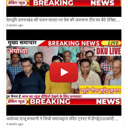
देवभूमि उत्तराखंड की पावन यात्रा पर देश की उपासना टीम घर बैठे देखिए अलौकिक दृश्य
2 weeks ago
अयोध्या:राजू मनवानी ने सिंधी समाजद्वारा मंदिर ट्रस्ट में दीगई200चांदी की ईंटों पर सवाल का किया विरोध
4 weeks ago