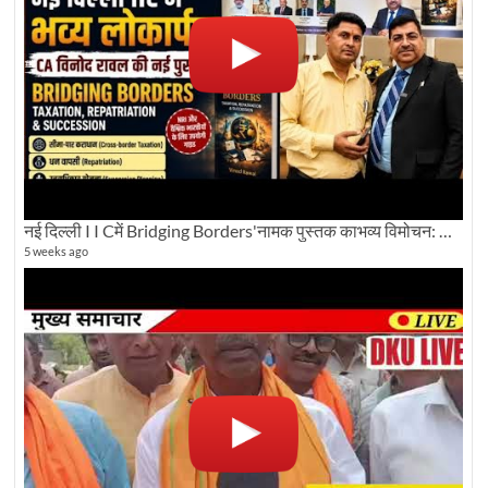
नई दिल्ली I I Cमें Bridging Borders'नामक पुस्तक काभव्य विमोचन: Dku ब्यूरो चीफ की ग्राउंड रिपोर्टिंग
5 weeks ago