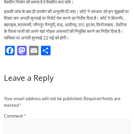
वैक्सीन निर्माण की क्षमता है वे वैक्सीन बना सकें।
इसकी जांच के बाद ही उपयोग की अनुमति दी जाए। कोर्ट ने सरकार को इन सुझावों पर
विचार कर अगली सुनवाई पर रिपोर्ट पेश करने का निर्देश दिया है। कोर्ट ने बिजनौर,
बहराइच, श्रावस्ती, जौनपुर मैनपुरी्, मऊ, अलीगढ़, एटा, इटावा, फिरोजाबाद , देवरिया
के जिला जजों को अपने यहां नोडल अफसरों की नियुक्ति करने का निर्देश दिया है।
याचिका पर अगली सुनवाई 22 मई को होगी।
F
M
E
S
ac
as
m
h
e
to
ail
ar
Leave a Reply
b
d
e
o
o
o
n
Your email address will not be published.
Required fields are
k
marked
*
Comment
*