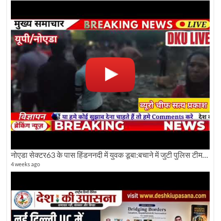
नोएडा सेक्टर63 के पास हिंडननदी में युवक डूबा:बचाने में जुटी पुलिस टीम: देखिए पूरी ग्राउंड रिपोर्टिंग
4 weeks ago