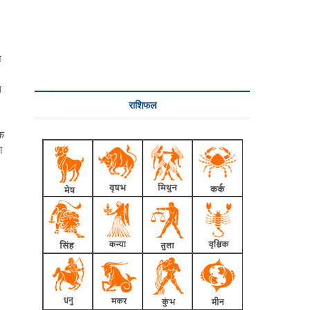
े
ल
राशिफल
एक
ा