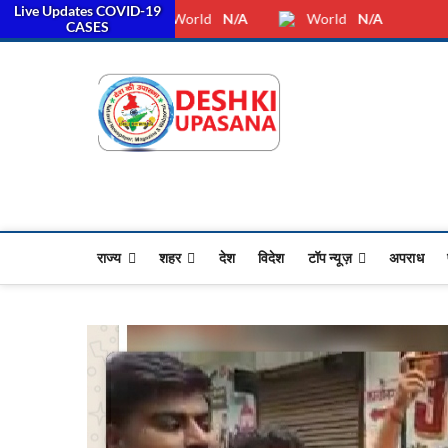
Live Updates COVID-19
सरका
Friday, August 07, 2026
Dkunewso1@gmail.com
World
N/A
World
N/A
CASES
Desh Ki 
ALL HINDI NEWS,UP HINDI
राज्य
शहर
देश
विदेश
टॉप न्यूज़
अपराध