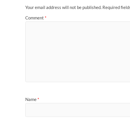
o
n
Your email address will not be published.
Required fiel
k
Comment
*
Name
*