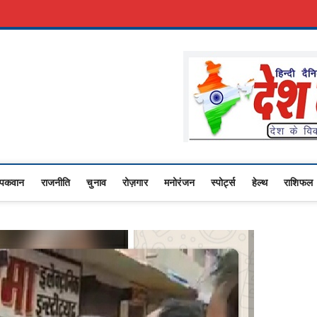
री नौकरी
Advertise With Us
About Us
Contact Us
Privacy Policy
Lo
Upasana
 NEWS,RASHTRIYA NEWS,VIDESH NEWS,
पकवान
राजनीति
चुनाव
रोज़गार
मनोरंजन
स्पोर्ट्स
हेल्थ
राशिफल