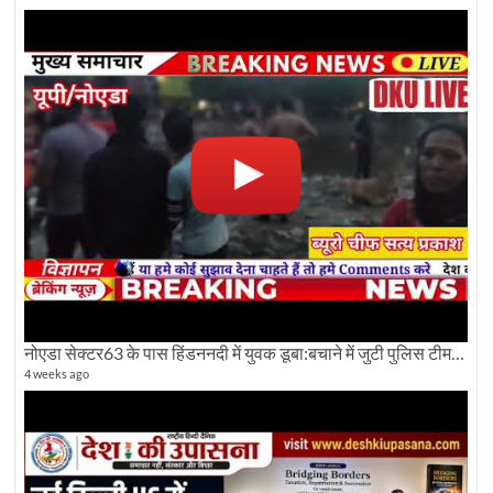
नोएडा सेक्टर63 के पास हिंडननदी में युवक डूबा:बचाने में जुटी पुलिस टीम: देखिए पूरी ग्राउंड रिपोर्टिंग
4 weeks ago