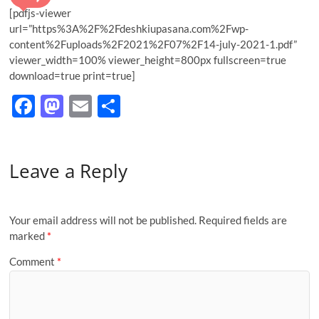
t
[pdfjs-viewer
o
url=”https%3A%2F%2Fdeshkiupasana.com%2Fwp-
n
content%2Fuploads%2F2021%2F07%2F14-july-2021-1.pdf”
viewer_width=100% viewer_height=800px fullscreen=true
download=true print=true]
F
M
E
S
ac
as
m
h
e
to
ail
ar
Leave a Reply
b
d
e
o
o
o
n
Your email address will not be published.
Required fields are
k
marked
*
Comment
*