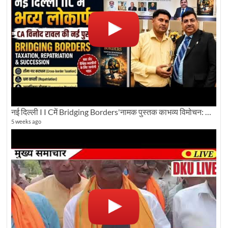
नई दिल्ली I I Cमें Bridging Borders'नामक पुस्तक काभव्य विमोचन: Dku ब्यूरो चीफ की ग्राउंड रिपोर्टिंग
5 weeks ago