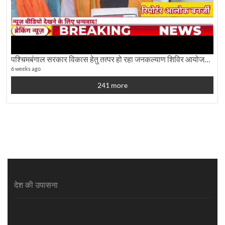
पश्चिमबंगाल सरकार विकास हेतु तत्पर हो रहा जनकल्याण शिविर आयोजन:कृषि मंत्री दूध कुमार मंडल से बातचीत
6 weeks ago
241 more
देश की उपासना