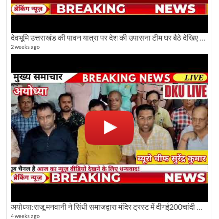
देवभूमि उत्तराखंड की पावन यात्रा पर देश की उपासना टीम घर बैठे देखिए अलौकिक दृश्य
2 weeks ago
अयोध्या:राजू मनवानी ने सिंधी समाजद्वारा मंदिर ट्रस्ट में दीगई200चांदी की ईंटों पर सवाल का किया विरोध
4 weeks ago