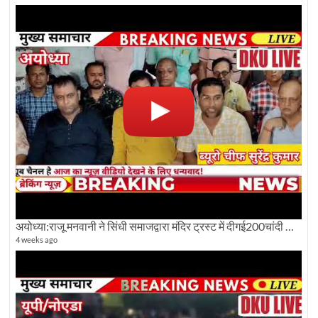
अयोध्या:राजू मनवानी ने सिंधी समाजद्वारा मंदिर ट्रस्ट में दीगई200चांदी की ईंटों पर सवाल का किया विरोध
4 weeks ago