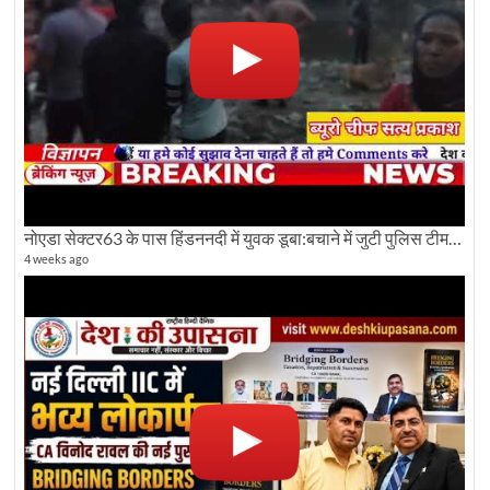
नोएडा सेक्टर63 के पास हिंडननदी में युवक डूबा:बचाने में जुटी पुलिस टीम: देखिए पूरी ग्राउंड रिपोर्टिंग
4 weeks ago