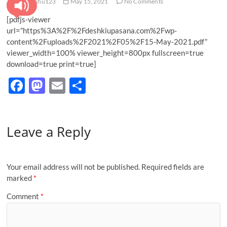
pratyanshu123
May 15, 2021
No Comments
[pdfjs-viewer
url=”https%3A%2F%2Fdeshkiupasana.com%2Fwp-
content%2Fuploads%2F2021%2F05%2F15-May-2021.pdf”
viewer_width=100% viewer_height=800px fullscreen=true
download=true print=true]
F
M
E
S
ac
as
m
h
e
to
ail
ar
Leave a Reply
b
d
e
o
o
o
n
Your email address will not be published.
Required fields are
k
marked
*
Comment
*