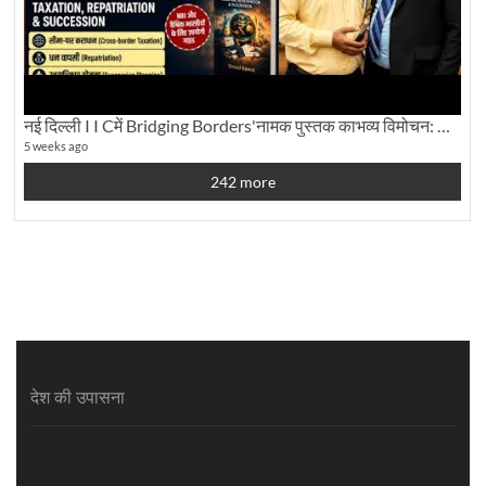
नई दिल्ली I I Cमें Bridging Borders'नामक पुस्तक काभव्य विमोचन: Dku ब्यूरो चीफ की ग्राउंड रिपोर्टिंग
5 weeks ago
242 more
देश की उपासना