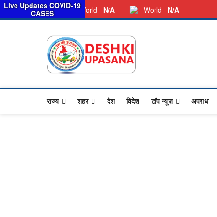
सरका
Live Updates COVID-19
Friday, August 07, 2026
Dkunewso1@gmail.com
World
N/A
World
N/A
CASES
Desh Ki 
ALL HINDI NEWS,UP HIND
राज्य
शहर
देश
विदेश
टॉप न्यूज़
अपराध