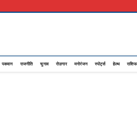
री नौकरी
Advertise With Us
About Us
Contact Us
Privacy Policy
Upasana
I NEWS,RASHTRIYA NEWS,VIDESH NEWS,
पकवान
राजनीति
चुनाव
रोज़गार
मनोरंजन
स्पोर्ट्स
हेल्थ
राशि