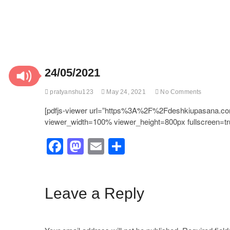
24/05/2021
pratyanshu123
May 24, 2021
No Comments
[pdfjs-viewer url=”https%3A%2F%2Fdeshkiupasana
viewer_width=100% viewer_height=800px fullscreen=tru
F
M
E
S
a
a
m
h
c
st
ail
ar
e
o
e
Leave a Reply
b
d
o
o