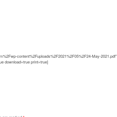
.com%2Fwp-content%2Fuploads%2F2021%2F05%2F24-May-2021.pdf”
e download=true print=true]