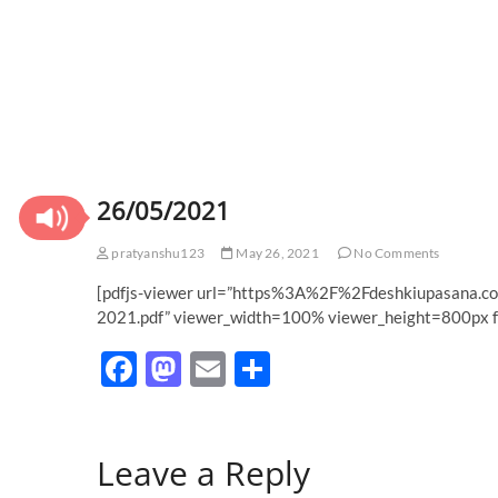
26/05/2021
pratyanshu123
May 26, 2021
No Comments
[pdfjs-viewer url=”https%3A%2F%2Fdeshkiupasan
2021.pdf” viewer_width=100% viewer_height=800px fu
F
M
E
S
ac
as
m
h
e
to
ail
ar
Leave a Reply
b
d
e