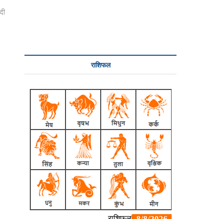
दी
राशिफल