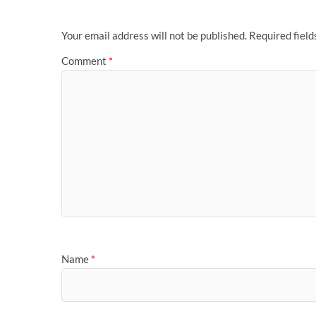
o
o
o
n
Your email address will not be published.
Required fiel
k
Comment
*
Name
*