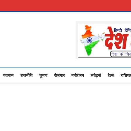
रकारी नौकरी
Advertise With Us
About Us
Contact Us
Privacy Policy
Upasana
 NEWS,RASHTRIYA NEWS,VIDESH NEWS,
पकवान
राजनीति
चुनाव
रोज़गार
मनोरंजन
स्पोर्ट्स
हेल्थ
राशिफ