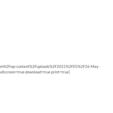
a.com%2Fwp-content%2Fuploads%2F2021%2F05%2F26-May-
llscreen=true download=true print=true]