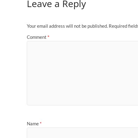
Leave a Reply
b
d
e
o
o
o
n
Your email address will not be published.
Required fiel
k
Comment
*
Name
*