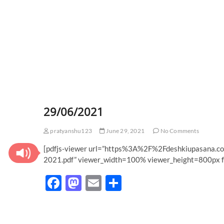
29/06/2021
pratyanshu123
June 29, 2021
No Comments
[pdfjs-viewer url=”https%3A%2F%2Fdeshkiupasan
2021.pdf” viewer_width=100% viewer_height=800px fu
F
M
E
S
ac
as
m
h
e
to
ail
ar