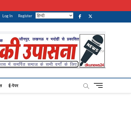
Log In
Register
facebook
Twitter
Youtube
M
ल
ई-पेपर
e
n
u
B
u
t
t