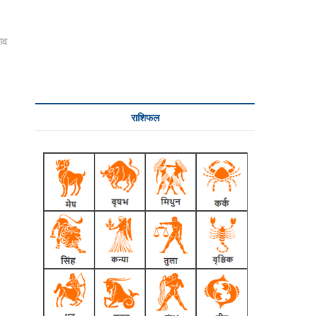
ाव
राशिफल