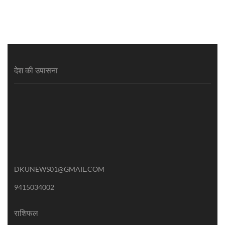
देश की उपासना
DKUNEWS01@GMAIL.COM
9415034002
राशिफल