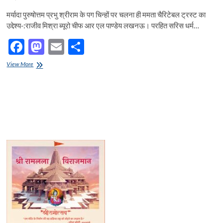
मर्यादा पुरुषोत्तम प्रभु श्रीराम के पग चिन्हों पर चलना ही ममता चैरिटेबल ट्रस्ट का
उद्देश्य-:राजीव मिश्रा ब्यूरो चीफ आर एल पाण्डेय लखनऊ। परहित सरिस धर्म…
F
M
E
S
ac
as
m
h
मर्यादा
View More
e
पुरुषोत्तम
to
ail
ar
प्रभु
b
d
e
श्रीराम
के
o
o
पग
चिन्हों
o
n
पर
चलना
k
ही
ममता
चैरिटेबल
ट्रस्ट
का
उद्देश्य-:राजीव
मिश्रा