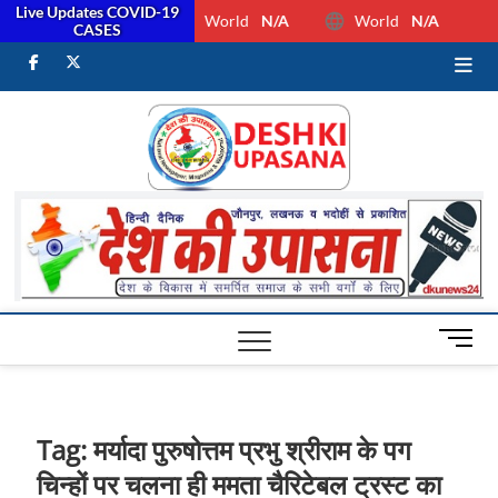
Live Updates COVID-19
World
N/A
World
N/A
CASES
facebook
Twitter
Youtube
Desh Ki
ALL HINDI
NEWS,UP HINDI
NEWS,RASHTRIYA
Upasan
NEWS,VIDESH
NEWS,
M
e
n
u
B
Tag:
मर्यादा पुरुषोत्तम प्रभु श्रीराम के पग
u
चिन्हों पर चलना ही ममता चैरिटेबल ट्रस्ट का
t