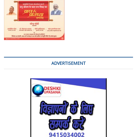
सामान्य
निर्वाचन
लोकसभा-2024
आदि
के
संबंध
में
किया
बैठक
ADVERTISEMENT