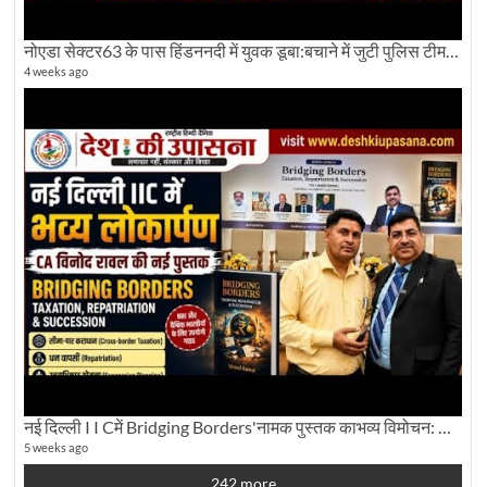
नोएडा सेक्टर63 के पास हिंडननदी में युवक डूबा:बचाने में जुटी पुलिस टीम: देखिए पूरी ग्राउंड रिपोर्टिंग
4 weeks ago
नई दिल्ली I I Cमें Bridging Borders'नामक पुस्तक काभव्य विमोचन: Dku ब्यूरो चीफ की ग्राउंड रिपोर्टिंग
5 weeks ago
242 more