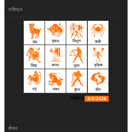
राशिफल
मौसम