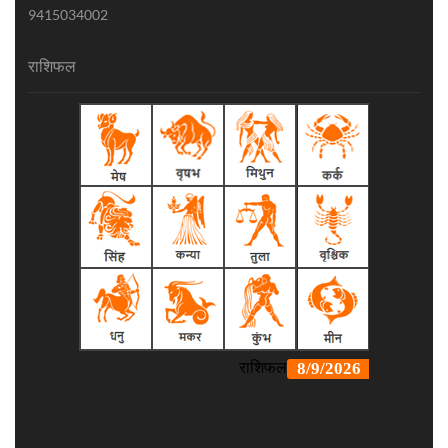
9415034002
राशिफल