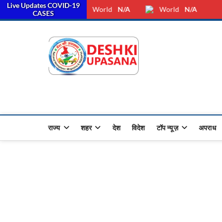
Live Updates COVID-19
स
Saturday, August 08, 2026
Dkunewso1@gmail.com
World
N/A
World
N/A
CASES
Desh Ki 
ALL HINDI NEWS,UP HINDI
राज्य
शहर
देश
विदेश
टॉप न्यूज़
अपराध