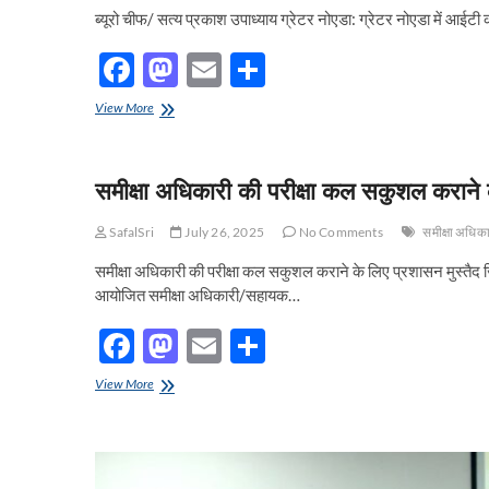
ब्यूरो चीफ/ सत्य प्रकाश उपाध्याय ग्रेटर नोएडा: ग्रेटर नोएडा में आईट
F
M
E
S
ac
as
m
h
ग्रेटर
View More
e
नोएडा
to
ail
ar
प्राधिकरण
b
d
e
आईटी
समीक्षा अधिकारी की परीक्षा कल सकुशल कराने क
कंपनियों
o
o
को
आकर्षित
o
n
SafalSri
July 26, 2025
No Comments
समीक्षा अधिका
करने
के
k
समीक्षा अधिकारी की परीक्षा कल सकुशल कराने के लिए प्रशासन मुस्तैद 
लिए
आयोजित समीक्षा अधिकारी/सहायक…
ला
रहा
F
M
E
S
है
भूखंड
ac
as
m
h
योजना,
समीक्षा
View More
जिसमें
e
अधिकारी
to
ail
ar
तमाम
की
b
d
e
आईटी
परीक्षा
कंपनियां
कल
o
o
निवेश
सकुशल