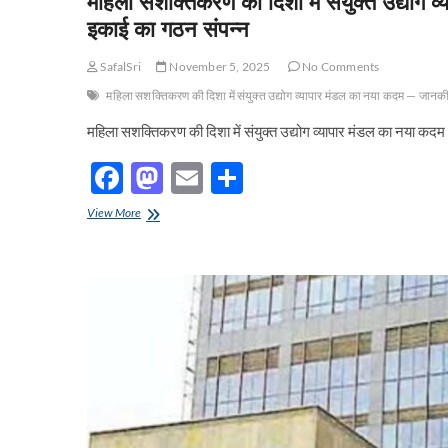
महिला सशक्तिकरण की दिशा में संयुक्त उद्योग
इकाई का गठन संपन्न
SafalSri
November 5, 2025
No Comments
महिला सशक्तिकरण की दिशा में संयुक्त उद्योग व्यापार मंडल का नया कदम — जानकी
महिला सशक्तिकरण की दिशा में संयुक्त उद्योग व्यापार मंडल का नया
F
M
E
S
ac
as
m
h
महिला
View More
e
सशक्तिकरण
to
ail
ar
की
b
d
e
दिशा
में
o
o
संयुक्त
उद्योग
o
n
व्यापार
मंडल
k
का
नया
कदम
—
जानकीपुरम