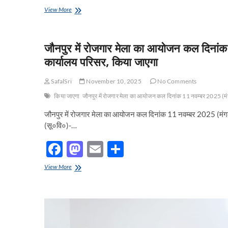
ac
as
m
h
भारतीय
View More
e
स्टेट
to
ail
ar
बैंक
b
d
e
(SBI)
जौनपुर में रोजगार मेला का आयोजन कल दिनां
ने
o
o
TET-
कार्यालय परिसर, किया जाएगा
2026
o
n
के
SafalSri
November 10, 2025
No Comments
आवेदनों
k
के
किया जाएगा
जौनपुर में रोजगार मेला का आयोजन कल दिनांक 11 नवम्बर 2025 (मं
लिए
उन्नत
जौनपुर में रोजगार मेला का आयोजन कल दिनांक 11 नवम्बर 2025 (मंग
डिजिटल
(सू०वि०)-…
भुगतान
समाधान
F
M
E
S
उपलब्ध
कराने
ac
as
m
h
के
जौनपुर
View More
लिए
e
में
to
ail
ar
उत्तर
रोजगार
b
d
e
प्रदेश
मेला
शिक्षा
का
o
o
सेवा
आयोजन
चयन
कल