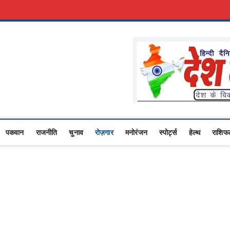
रकारी नौकरी
Advertise With Us
About Us
Contact Us
Privacy Policy
Upasana
 NEWS,RASHTRIYA NEWS,VIDESH NEWS,
पकवान
राजनीति
चुनाव
रोज़गार
मनोरंजन
स्पोर्ट्स
हेल्थ
राशिफ