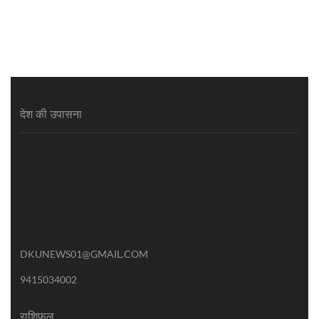
देश की उपासना
DKUNEWS01@GMAIL.COM
9415034002
राशिफल