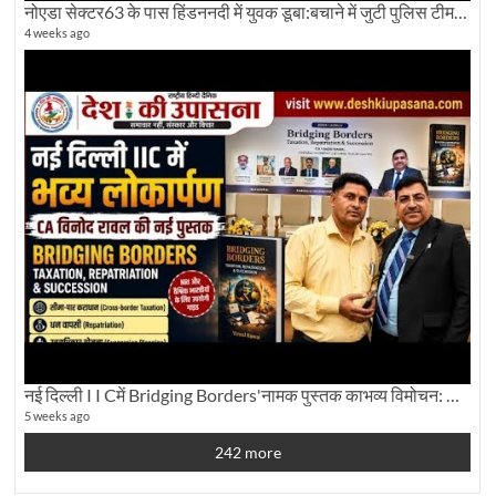
नोएडा सेक्टर63 के पास हिंडननदी में युवक डूबा:बचाने में जुटी पुलिस टीम: देखिए पूरी ग्राउंड रिपोर्टिंग
4 weeks ago
नई दिल्ली I I Cमें Bridging Borders'नामक पुस्तक काभव्य विमोचन: Dku ब्यूरो चीफ की ग्राउंड रिपोर्टिंग
5 weeks ago
242 more