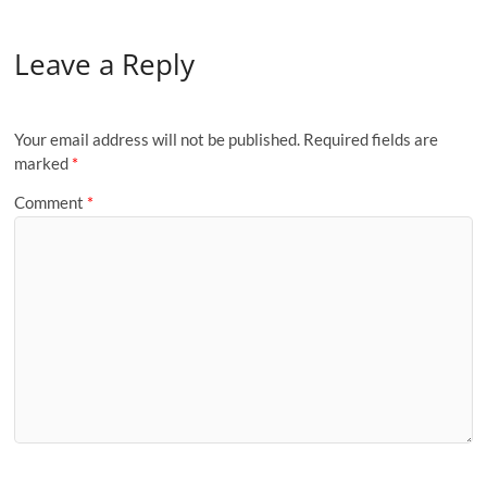
e
to
ail
ar
Leave a Reply
b
d
e
o
o
o
n
Your email address will not be published.
Required fields are
k
marked
*
Comment
*