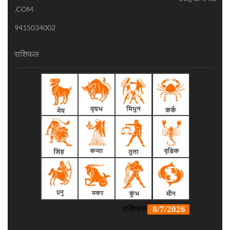
.COM
9415034002
राशिफल