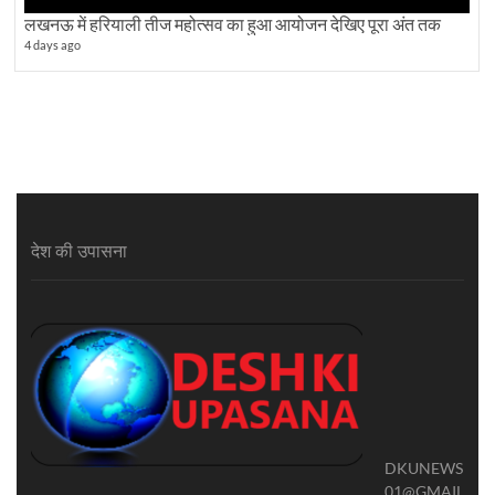
लखनऊ में हरियाली तीज महोत्सव का हुआ आयोजन देखिए पूरा अंत तक
4 days ago
देश की उपासना
DKUNEWS
01@GMAIL