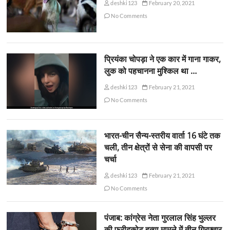
deshki123
February 20, 2021
No Comments
प्रियंका चोपड़ा ने एक कार में गाना गाकर,
लुक को पहचानना मुश्किल था …
deshki123
February 21, 2021
No Comments
भारत-चीन सैन्य-स्तरीय वार्ता 16 घंटे तक
चली, तीन क्षेत्रों से सेना की वापसी पर
चर्चा
deshki123
February 21, 2021
No Comments
पंजाब: कांग्रेस नेता गुरलाल सिंह भुल्लर
की फरीदकोट हत्या मामले में तीन गिरफ्तार