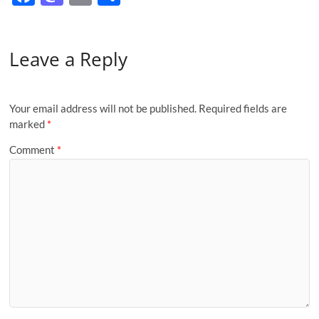
ac
as
m
h
e
to
ail
ar
Leave a Reply
b
d
e
o
o
o
n
Your email address will not be published.
Required fields are
k
marked
*
Comment
*